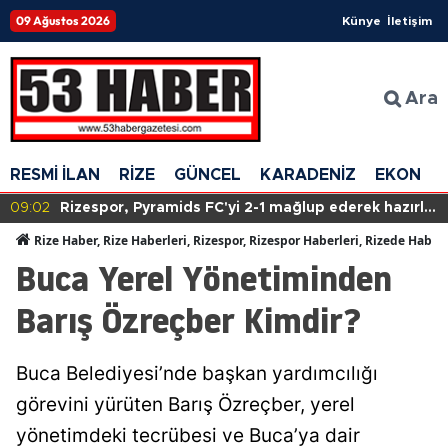
09 Ağustos 2026
Künye
İletişim
Ara
RESMİ İLAN
RİZE
GÜNCEL
KARADENİZ
EKONOM
09:02
Rizespor, Pyramids FC'yi 2-1 mağlup ederek hazırlık
maçında galip geldi!
Rize Haber, Rize Haberleri, Rizespor, Rizespor Haberleri, Rizede Haber
Buca Yerel Yönetiminden
Barış Özreçber Kimdir?
Buca Belediyesi’nde başkan yardımcılığı
görevini yürüten Barış Özreçber, yerel
yönetimdeki tecrübesi ve Buca’ya dair