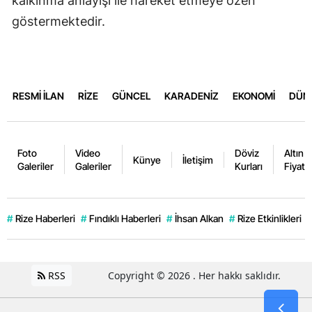
kalkınma anlayışı ile hareket etmeye özen
göstermektedir.
RESMİ İLAN
RİZE
GÜNCEL
KARADENİZ
EKONOMİ
DÜN
Foto
Video
Döviz
Altın
Künye
İletişim
Galeriler
Galeriler
Kurları
Fiyatla
#
Rize Haberleri
#
Fındıklı Haberleri
#
İhsan Alkan
#
Rize Etkinlikleri
RSS
Copyright © 2026 . Her hakkı saklıdır.