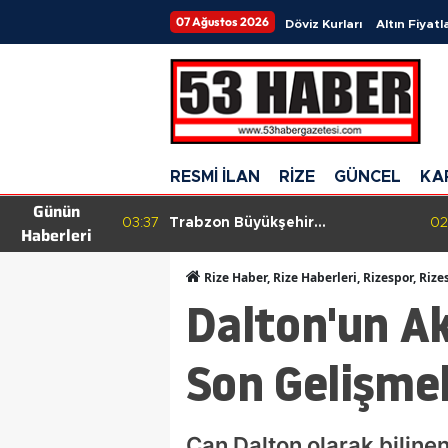
07 Ağustos 2026
Döviz Kurları
Altın Fiyatla
RESMİ İLAN
RİZE
GÜNCEL
KA
Günün
r'in Turizm
03:37
Trabzon Büyükşehir
02
Haberleri
 Bin 168
Belediyesi'nden Forma
tti
Kampanyası Açıklaması:
Rize Haber, Rize Haberleri, Rizespor, Rize
Belediye Bütçesinden Tek Kuruş
Dalton'un Ak
Harcanmadı
Son Gelişmel
Can Dalton olarak biline