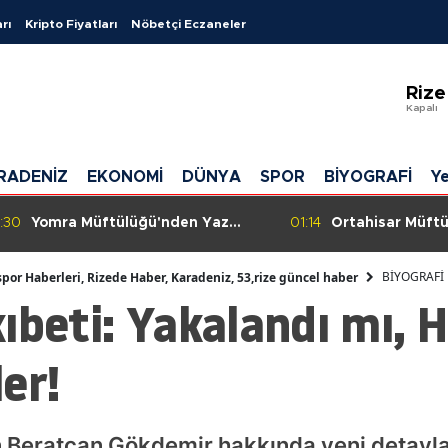
rı
Kripto Fiyatları
Nöbetçi Eczaneler
Ad
Rize
Ad
Kapalı
Afy
RADENİZ
EKONOMİ
DÜNYA
SPOR
BİYOGRAFİ
Ye
Ağr
Am
:30
Yomra Müftülüğü'nden Yaz
01:14
Ortahisar Müftü
Kur'an Kursu Öğrencilerine
Hutbe Sunumu E
An
Diyanet Gençlik Hizmetleri
Tamamlayan Per
BİYOGRAFİ
spor Haberleri, Rizede Haber, Karadeniz, 53,rize güncel haber
Tanıtımı
Verildi
ıbeti: Yakalandı mı, 
Ant
Art
er!
Ay
Bal
n Beratcan Gökdemir hakkında yeni detaylar