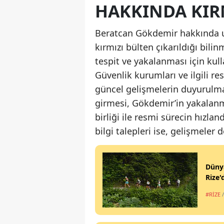
HAKKINDA KIR
Beratcan Gökdemir hakkında u
kırmızı bülten çıkarıldığı bilin
tespit ve yakalanması için kul
Güvenlik kurumları ve ilgili r
güncel gelişmelerin duyurulma
girmesi, Gökdemir’in yakalanma
birliği ile resmi sürecin hız
bilgi talepleri ise, gelişmeler
Dünya
Rize
#RİZE