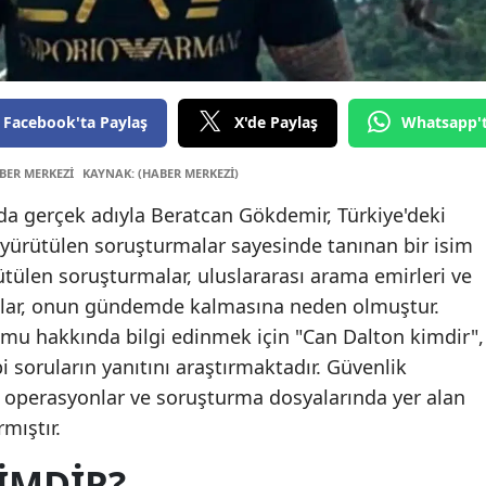
Edi
Ela
Erz
Facebook'ta Paylaş
X'de Paylaş
Whatsapp'
Er
BER MERKEZİ
KAYNAK: (HABER MERKEZİ)
Esk
a gerçek adıyla Beratcan Gökdemir, Türkiye'deki
 yürütülen soruşturmalar sayesinde tanınan bir isim
Ga
ütülen soruşturmalar, uluslararası arama emirleri ve
Gi
dialar, onun gündemde kalmasına neden olmuştur.
mu hakkında bilgi edinmek için "Can Dalton kimdir",
Gü
i soruların yanıtını araştırmaktadır. Güvenlik
Hak
 operasyonlar ve soruşturma dosyalarında yer alan
rmıştır.
Ha
IMDIR?
Isp