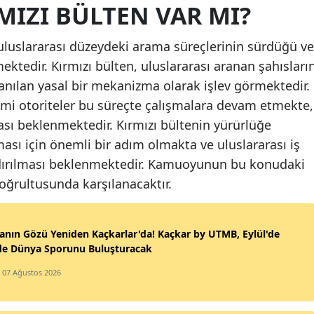
MIZI BÜLTEN VAR MI?
Yoz
luslararası düzeydeki arama süreçlerinin sürdüğü ve
Zo
mektedir. Kırmızı bülten, uluslararası aranan şahısları
Ak
lanılan yasal bir mekanizma olarak işlev görmektedir.
esmi otoriteler bu süreçte çalışmalara devam etmekte,
Ba
sı beklenmektedir. Kırmızı bültenin yürürlüğe
Ka
sı için önemli bir adım olmakta ve uluslararası iş
landırılması beklenmektedir. Kamuoyunun bu konudaki
Kır
 doğrultusunda karşılanacaktır.
Ba
Şır
nın Gözü Yeniden Kaçkarlar'da! Kaçkar by UTMB, Eylül'de
'de Dünya Sporunu Buluşturacak
Bar
/ 07 Ağustos 2026
Ar
Iğd