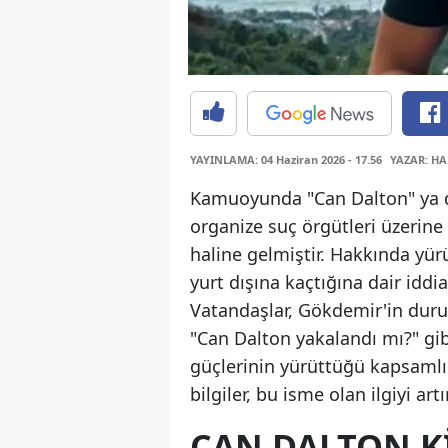
YAYINLAMA: 04 Haziran 2026 - 17.56
YAZAR: HA
Kamuoyunda "Can Dalton" ya d
organize suç örgütleri üzerine
haline gelmiştir. Hakkında yür
yurt dışına kaçtığına dair id
Vatandaşlar, Gökdemir'in duru
"Can Dalton yakalandı mı?" gib
güçlerinin yürüttüğü kapsamlı
bilgiler, bu isme olan ilgiyi artı
CAN DALTON K