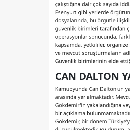
çalıştığına dair çok sayıda id
Esenyurt gibi yerlerde örgütün
dosyalarında, bu örgütle ilişki
güvenlik birimleri tarafından ç
operasyonlar sonucunda, farklı
kapsamda, yetkililer, organize
ve mevcut soruşturmaların adli
Güvenlik birimlerinin elde etti
CAN DALTON YA
Kamuoyunda Can Dalton'un yak
arasında yer almaktadır. Mevc
Gökdemir'in yakalandığına veya 
bir açıklama bulunmamaktadır.
Gökdemir, bir dönem Türkiye’y
düşünülmektedir. Bu durum, adli