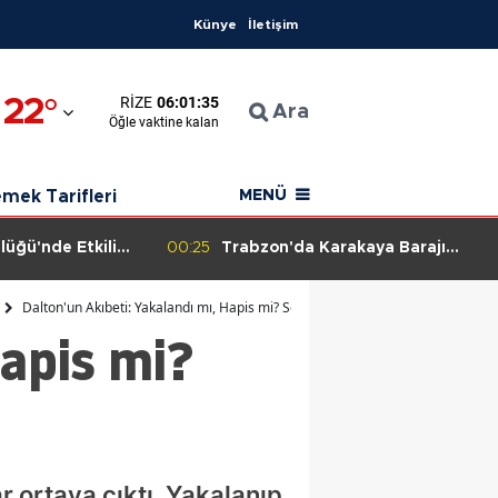
Künye
İletişim
ana
22
°
RIZE
06:01:34
ıyaman
Ara
Öğle
vaktine kalan
onkarahisar
mek Tarifleri
MENÜ
ı
asya
lüğü'nde Etkili
00:25
Trabzon'da Karakaya Barajı
ğitimini
Projesi İçin Kritik Toplantı
kara
sonele Belge
Gerçekleştirildi
Dalton'un Akıbeti: Yakalandı mı, Hapis mi? Son Gelişmeler!
Hapis mi?
alya
vin
dın
ıkesir
 ortaya çıktı. Yakalanıp