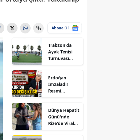
ecik
göl
Abone Ol
is
Trabzon'da
lu
Ayak Tenisi
rdur
Turnuvası
Coşkuyla
rsa
Tamamlandı!
Erdoğan
nakkale
İmzaladı!
Resmi
kırı
Gazete'de
Yayımlandı:
rum
Dünya Hepatit
ÇAYKUR'a 4
Günü'nde
Yeni Kadro,
izli
Rize'de Viral
KİT'lerde
Hepatite Karşı
Büyük Kadro
arbakır
Farkındalık
Değişikliği