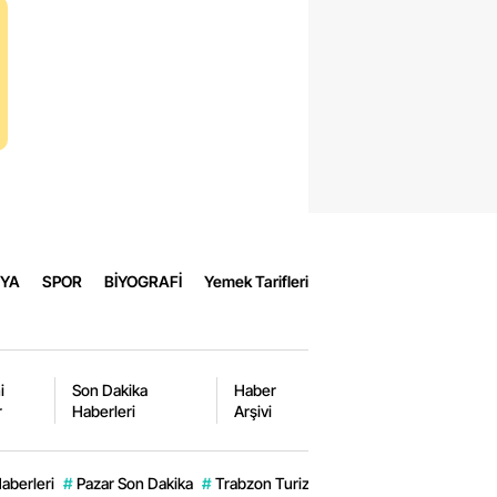
ova
rabük
is
maniye
zce
YA
SPOR
BİYOGRAFİ
Yemek Tarifleri
i
Son Dakika
Haber
r
Haberleri
Arşivi
aberleri
#
Pazar Son Dakika
#
Trabzon Turizmi
#
Zeytin Yaprağı