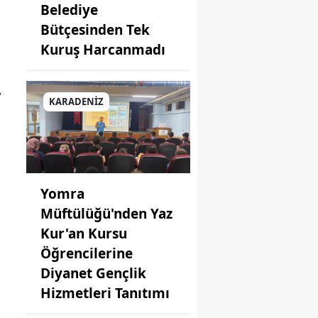
Belediye
rsin
Bütçesinden Tek
Kuruş Harcanmadı
anbul
ir
,
KARADENİZ
rs
stamonu
seri
Yomra
klareli
Müftülüğü'nden Yaz
şehir
Kur'an Kursu
Öğrencilerine
aeli
Diyanet Gençlik
nya
Hizmetleri Tanıtımı
tahya