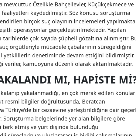
dia mevcuttur. Özelikle Bahçelievler, Küçükçekmece ve
Ma
 faaliyetleri kaydedilmiştir. Söz konusu soruşturma
lendirilen birçok suç olayının incelemeleri yapılmakta
Ma
eşitli operasyonlar gerçekleştirilmektedir. Yapılan
Ka
 tarihlerde çok sayıda şüpheli gözaltına alınmıştır. B
 suç örgütleriyle mücadele çabalarının süregeldiğini
Ma
 yetkililerin denetiminde devam ettiğini bildirmiştir.
Mu
ği veriler, kamuoyuna düzenli olarak aktarılmaktadır.
Mu
KALANDI MI, HAPISTE MI
Ne
alanıp yakalanmadığı, en çok merak edilen konular
Ni
ut resmi bilgiler doğrultusunda, Beratcan
Or
Türkiye'de bir cezaevine yerleştirildiğine dair geçerl
 Soruşturma belgelerinde yer alan bilgilere göre
Riz
i terk etmiş ve yurt dışında bulunduğu
Sa
 süreçlerin ve uluslararası iş birliği çalışmalarının