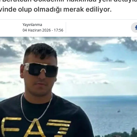
Bil
inde olup olmadığı merak ediliyor.
Bin
Yayınlanma
04 Haziran 2026 - 17:56
Bitl
Bo
Bu
Bu
Ça
Çan
Ço
Den
Diy