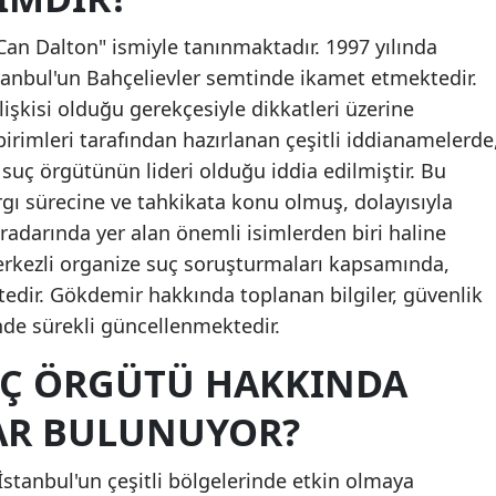
Me
Can Dalton" ismiyle tanınmaktadır. 1997 yılında
anbul'un Bahçelievler semtinde ikamet etmektedir.
İst
ilişkisi olduğu gerekçesiyle dikkatleri üzerine
İzm
birimleri tarafından hazırlanan çeşitli iddianamelerde
Ka
 suç örgütünün lideri olduğu iddia edilmiştir. Bu
gı sürecine ve tahkikata konu olmuş, dolayısıyla
Ka
radarında yer alan önemli isimlerden biri haline
Kay
merkezli organize suç soruşturmaları kapsamında,
edir. Gökdemir hakkında toplanan bilgiler, güvenlik
Kır
inde sürekli güncellenmektedir.
Kır
UÇ ÖRGÜTÜ HAKKINDA
Koc
AR BULUNUYOR?
Ko
İstanbul'un çeşitli bölgelerinde etkin olmaya
Kü