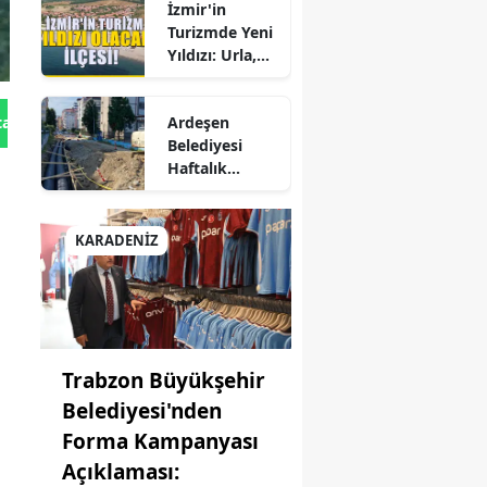
İzmir'in
Seferberliği
rne
Turizmde Yeni
Yıldızı: Urla,
zığ
Güzelbahçe ve
Çeşme'yi
incan
Ardeşen
tan Gönder
Sollayan İlçe!
Belediyesi
zurum
Haftalık
Faaliyet
işehir
Raporunu
Paylaştı:
KARADENİZ
ziantep
Çalışmalar İlçe
Genelinde
resun
Aralıksız
Sürüyor
müşhane
Trabzon Büyükşehir
kari
Belediyesi'nden
tay
Forma Kampanyası
Açıklaması:
arta