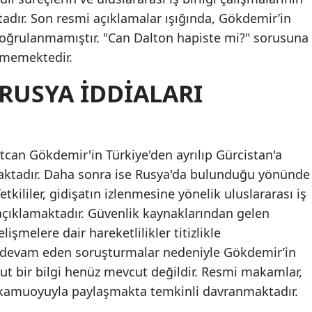
ır. Son resmi açıklamalar ışığında, Gökdemir’in
Sa
doğrulanmamıştır. "Can Dalton hapiste mi?" sorusuna
Siir
lememektedir.
Si
RUSYA İDDIALARI
Siv
Tek
can Gökdemir'in Türkiye'den ayrılıp Gürcistan'a
Tok
lmaktadır. Daha sonra ise Rusya'da bulunduğu yönünde
tkililer, gidişatın izlenmesine yönelik uluslararası iş
Tr
açıklamaktadır. Güvenlik kaynaklarından gelen
Tun
lişmelere dair hareketlilikler titizlikle
 devam eden soruşturmalar nedeniyle Gökdemir’in
Şan
 bir bilgi henüz mevcut değildir. Resmi makamlar,
Uş
ri kamuoyuyla paylaşmakta temkinli davranmaktadır.
Va