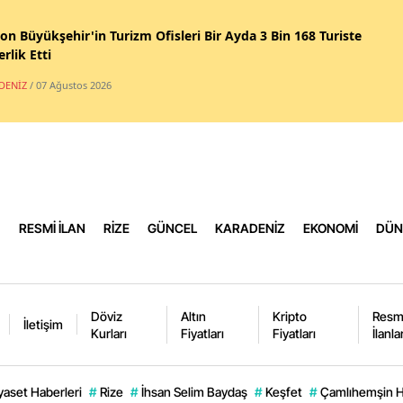
on Büyükşehir'in Turizm Ofisleri Bir Ayda 3 Bin 168 Turiste
Yal
rlik Etti
Ka
DENİZ
/ 07 Ağustos 2026
Kil
Os
Dü
RESMİ İLAN
RİZE
GÜNCEL
KARADENİZ
EKONOMİ
DÜN
Döviz
Altın
Kripto
Resm
İletişim
Kurları
Fiyatları
Fiyatları
İlanla
yaset Haberleri
#
Rize
#
İhsan Selim Baydaş
#
Keşfet
#
Çamlıhemşin H