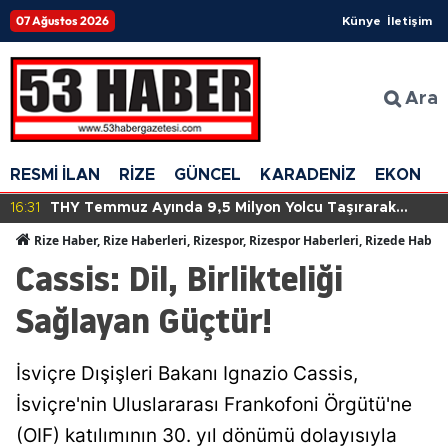
07 Ağustos 2026
Künye
İletişim
Ara
RESMİ İLAN
RİZE
GÜNCEL
KARADENİZ
EKONOM
16:31
THY Temmuz Ayında 9,5 Milyon Yolcu Taşırarak
Tarihinde Yeni Bir Rekora İmza Attı!
Rize Haber, Rize Haberleri, Rizespor, Rizespor Haberleri, Rizede Haber
Cassis: Dil, Birlikteliği
Sağlayan Güçtür!
İsviçre Dışişleri Bakanı Ignazio Cassis,
İsviçre'nin Uluslararası Frankofoni Örgütü'ne
(OIF) katılımının 30. yıl dönümü dolayısıyla