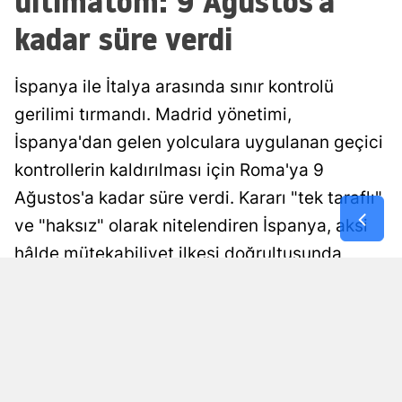
ültimatom: 9 Ağustos'a
kadar süre verdi
İspanya ile İtalya arasında sınır kontrolü
gerilimi tırmandı. Madrid yönetimi,
İspanya'dan gelen yolculara uygulanan geçici
kontrollerin kaldırılması için Roma'ya 9
Ağustos'a kadar süre verdi. Kararı "tek taraflı"
ve "haksız" olarak nitelendiren İspanya, aksi
hâlde mütekabiliyet ilkesi doğrultusunda
orantılı tedbirler alacağını duyurdu.
Yayınlanma
HABER MERKEZİ
07 Ağustos 2026 - 16:32