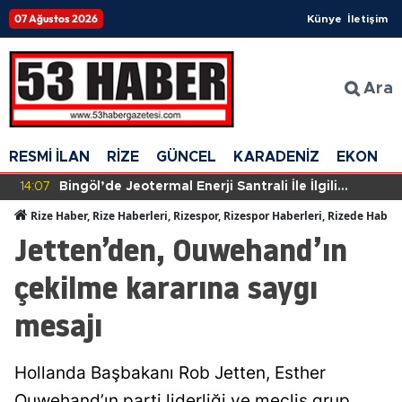
07 Ağustos 2026
Künye
İletişim
Ara
RESMİ İLAN
RİZE
GÜNCEL
KARADENİZ
EKONOM
14:07
Bingöl’de Jeotermal Enerji Santrali İle İlgili
Çalışmalar Halkın Tepkisiyle Kesintiye Uğradı
Rize Haber, Rize Haberleri, Rizespor, Rizespor Haberleri, Rizede Haber
Jetten’den, Ouwehand’ın
çekilme kararına saygı
mesajı
Hollanda Başbakanı Rob Jetten, Esther
Ouwehand’ın parti liderliği ve meclis grup