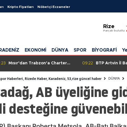
arı
Kripto Fiyatları
Nöbetçi Eczaneler
Adana
Rize
Adıyama
Parçalı bulutlu
Afyonkar
RADENİZ
EKONOMİ
DÜNYA
SPOR
BİYOGRAFİ
Ye
Ağrı
Amasya
:23
Mısır’dan Trabzon’a Charter
09:22
BTP Artvin İl B
Uçuşlar Başladı: Talepte Yeni Bir
kardeşi Fahriy
Ankara
Sıçrama Bekleniyor
yolculuğuna uğ
DÜNYA
spor Haberleri, Rizede Haber, Karadeniz, 53,rize güncel haber
adağ, AB üyeliğine gi
Antalya
Artvin
li desteğine güvenebil
Aydın
Balıkesir
) Başkanı Roberta Metsola, AB-Batı Balkan