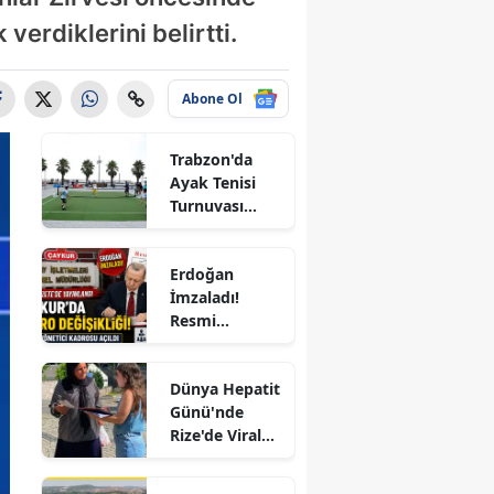
verdiklerini belirtti.
Abone Ol
Trabzon'da
Ayak Tenisi
Turnuvası
Coşkuyla
Tamamlandı!
Erdoğan
e
İmzaladı!
Resmi
Gazete'de
Yayımlandı:
Dünya Hepatit
ÇAYKUR'a 4
Günü'nde
Yeni Kadro,
Rize'de Viral
KİT'lerde
Hepatite Karşı
Büyük Kadro
r
Farkındalık
Değişikliği