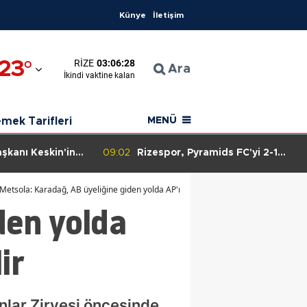
Künye
İletişim
23
°
RIZE
03:06:27
n
Ara
İkindi
vaktine kalan
ahisar
mek Tarifleri
MENÜ
aşkanı Keskin'in
09:02
Rizespor, Pyramids FC'yi 2-1
e Keskin son
mağlup ederek hazırlık maçında
urlandı.
galip geldi!
Metsola: Karadağ, AB üyeliğine giden yolda AP'nin sürekli desteğine güvenebilir
den yolda
ir
lar Zirvesi öncesinde