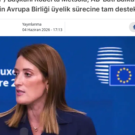
Bilecik
n Avrupa Birliği üyelik sürecine tam destek 
Bingöl
Yayınlanma
04 Haziran 2026 - 17:13
Bitlis
Bolu
Burdur
Bursa
Çanakkal
Çankırı
Çorum
Denizli
Diyarbakı