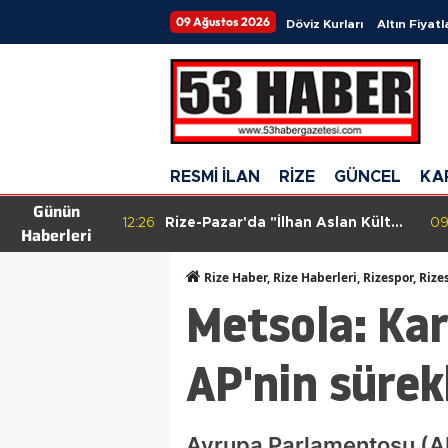
09 Ağustos 2026
Döviz Kurları
Altın Fiyatl
RESMİ İLAN
RİZE
GÜNCEL
KA
Günün
tsız prova!
12:26
Rize-Pazar'da "İlhan Aslan Kültür
09
Haberleri
yıp
Merkezi'nin" yapımına başlandı
Rize Haber, Rize Haberleri, Rizespor, Rize
Metsola: Kar
AP'nin sürek
Avrupa Parlamentosu (AP