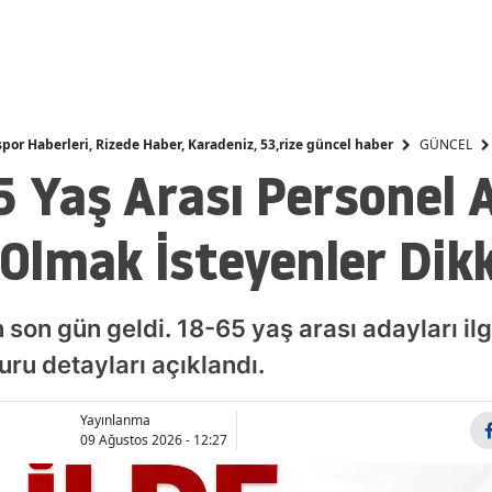
Malatya
Manisa
Kahrama
GÜNCEL
spor Haberleri, Rizede Haber, Karadeniz, 53,rize güncel haber
Mardin
5 Yaş Arası Personel A
Muğla
Olmak İsteyenler Dik
Muş
Nevşehir
n son gün geldi. 18-65 yaş arası adayları il
Niğde
uru detayları açıklandı.
Ordu
Yayınlanma
Rize
09 Ağustos 2026 - 12:27
Sakarya