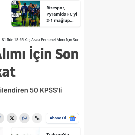
Fahriye Keskin
Rizespor,
son
Pyramids FC'yi
yolculuğuna
2-1 mağlup
uğurlandı.
ederek
hazırlık
nmaraş
maçında galip
81 İlde 18-65 Yaş Arası Personel Alımı İçin Son Gün! Memur Olmak İsteyenler D
geldi!
lımı İçin Son
kat
gilendiren 50 KPSS'li
Abone Ol
Trabzon'da