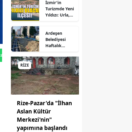
İzmir'in
Seferberliği
Turizmde Yeni
Yıldızı: Urla,
Güzelbahçe ve
Çeşme'yi
Ardeşen
Sollayan İlçe!
Belediyesi
Haftalık
Faaliyet
tan Gönder
Raporunu
Paylaştı:
RİZE
p
Çalışmalar İlçe
Genelinde
Aralıksız
Sürüyor
ne
Rize-Pazar'da "İlhan
,
Aslan Kültür
Merkezi'nin"
yapımına başlandı