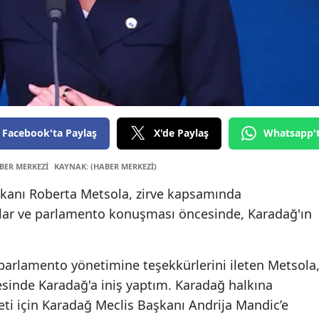
Edirne
Elazığ
Erzincan
Erzurum
Facebook'ta Paylaş
X'de Paylaş
Whatsapp'
Eskişehir
Gaziante
BER MERKEZİ
KAYNAK: (HABER MERKEZİ)
kanı Roberta Metsola, zirve kapsamında
Giresun
slar ve parlamento konuşması öncesinde, Karadağ'ın
Gümüşha
Hakkari
parlamento yönetimine teşekkürlerini ileten Metsola
Hatay
esinde Karadağ'a iniş yaptım. Karadağ halkına
i için Karadağ Meclis Başkanı Andrija Mandic’e
Isparta