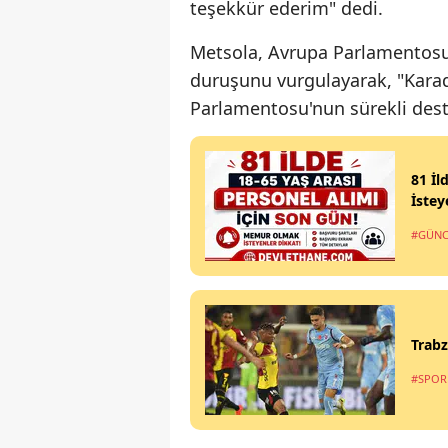
teşekkür ederim" dedi.
Metsola, Avrupa Parlamentosu'
duruşunu vurgulayarak, "Karad
Parlamentosu'nun sürekli deste
81 İl
İstey
#GÜNC
Trabz
#SPOR