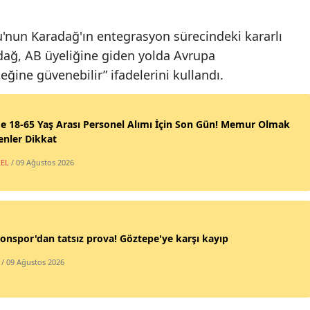
Mersin
nun Karadağ'ın entegrasyon sürecindeki kararlı
İstanbul
ağ, AB üyeliğine giden yolda Avrupa
ğine güvenebilir” ifadelerini kullandı.
İzmir
Kars
de 18-65 Yaş Arası Personel Alımı İçin Son Gün! Memur Olmak
Kastamo
enler Dikkat
Kayseri
EL
/ 09 Ağustos 2026
Kırklareli
Kırşehir
onspor'dan tatsız prova! Göztepe'ye karşı kayıp
Kocaeli
/ 09 Ağustos 2026
Konya
Kütahya