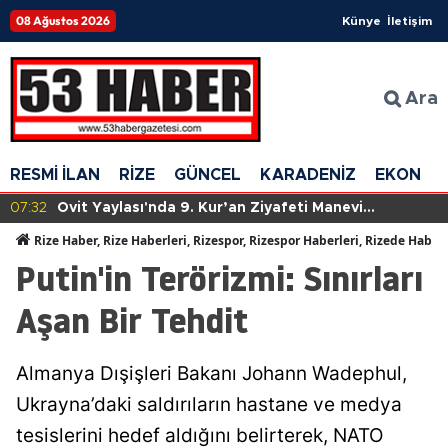
08 Ağustos 2026
Künye
İletişim
Ara
RESMİ İLAN
RİZE
GÜNCEL
KARADENİZ
EKONOM
07:32
Ovit Yaylası'nda 9. Kur’an Ziyafeti Manevi
Atmosferde Gerçekleştirildi
Rize Haber, Rize Haberleri, Rizespor, Rizespor Haberleri, Rizede Haber
Putin'in Terörizmi: Sınırları
Aşan Bir Tehdit
Almanya Dışişleri Bakanı Johann Wadephul,
Ukrayna’daki saldırıların hastane ve medya
tesislerini hedef aldığını belirterek, NATO