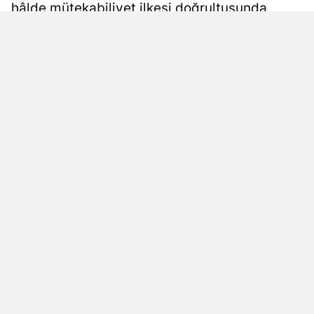
hâlde mütekabiliyet ilkesi doğrultusunda
orantılı tedbirler alacağını duyurdu.
Yayınlanma
HABER MERKEZİ
07 Ağustos 2026 - 16:32