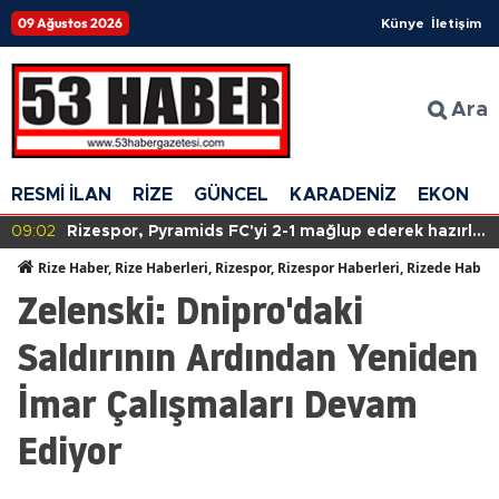
09 Ağustos 2026
Künye
İletişim
Ara
RESMİ İLAN
RİZE
GÜNCEL
KARADENİZ
EKONOM
09:02
Rizespor, Pyramids FC'yi 2-1 mağlup ederek hazırlık
maçında galip geldi!
Rize Haber, Rize Haberleri, Rizespor, Rizespor Haberleri, Rizede Haber
Zelenski: Dnipro'daki
Saldırının Ardından Yeniden
İmar Çalışmaları Devam
Ediyor