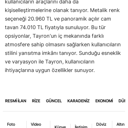
kullanıcıların araçlarını daha da
kişiselleştirmelerine olanak tanıyor. Metalik renk
seçeneği 20.960 TL ve panoramik açılır cam
tavan 74.010 TL fiyatıyla sunuluyor. Bu tür
opsiyonlar, Tayron'un iç mekanında farklı
atmosfere sahip olmasını sağlarken kullanıcıların
stilini yansıtma imkânı tanıyor. Sunduğu esneklik
ve varyasyon ile Tayron, kullanıcıların
ihtiyaçlarına uygun özellikler sunuyor.
RESMİ İLAN
RİZE
GÜNCEL
KARADENİZ
EKONOMİ
DÜN
Foto
Video
Döviz
Altın
Künye
İletişim