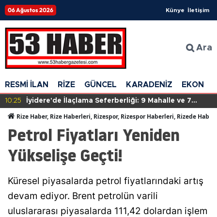
06 Ağustos 2026
Künye
İletişim
Ara
RESMİ İLAN
RİZE
GÜNCEL
KARADENİZ
EKONOM
10:25
İyidere'de İlaçlama Seferberliği: 9 Mahalle ve 7
Köyde Çalışmalar Sürüyor
Rize Haber, Rize Haberleri, Rizespor, Rizespor Haberleri, Rizede Haber
Petrol Fiyatları Yeniden
Yükselişe Geçti!
Küresel piyasalarda petrol fiyatlarındaki artış
devam ediyor. Brent petrolün varili
uluslararası piyasalarda 111,42 dolardan işlem