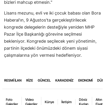
bizleri mahcup etmesin."
Lisans mezunu, evli ve iki çocuk babası olan Bora
Haberal'ın, 9 Ağustos'ta gerçekleştirilecek
kongrede delegelerin desteğiyle yeniden MHP
Pazar İlçe Başkanlığı görevine seçilmesi
bekleniyor. Kongrede seçilecek yeni yönetimin,
partinin ilçedeki önümüzdeki dönem siyasi
çalışmalarına yön vermesi hedefleniyor.
RESMİ İLAN
RİZE
GÜNCEL
KARADENİZ
EKONOMİ
DÜN
Foto
Video
Döviz
Altın
Künye
İletişim
Galeriler
Galeriler
Kurları
Fiyatla