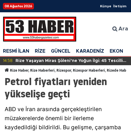
08 Ağustos 2026
Künye
İletişim
Ara
RESMİ İLAN
RİZE
GÜNCEL
KARADENİZ
EKONOM
14:58
Rize Yaşayan Miras Şöleni’ne Yoğun İlgi: 45 Tescilli
Sanatçı Eserlerini Sergiliyor
Rize Haber, Rize Haberleri, Rizespor, Rizespor Haberleri, Rizede Haber
Petrol fiyatları yeniden
yükselişe geçti
ABD ve İran arasında gerçekleştirilen
müzakerelerde önemli bir ilerleme
kaydedildiği bildirildi. Bu gelişme, çarşamba