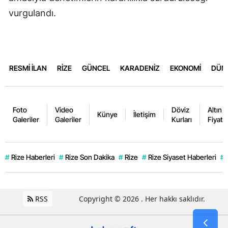
vurgulandı.
RESMİ İLAN
RİZE
GÜNCEL
KARADENİZ
EKONOMİ
DÜN
Foto
Video
Döviz
Altın
Künye
İletişim
Galeriler
Galeriler
Kurları
Fiyatla
#
Rize Haberleri
#
Rize Son Dakika
#
Rize
#
Rize Siyaset Haberleri
#
RSS
Copyright © 2026 . Her hakkı saklıdır.