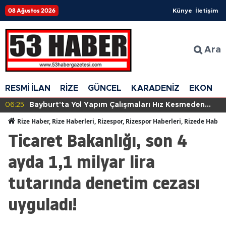
08 Ağustos 2026
Künye
İletişim
Ara
RESMİ İLAN
RİZE
GÜNCEL
KARADENİZ
EKONOM
06:25
Bayburt'ta Yol Yapım Çalışmaları Hız Kesmeden
Devam Ediyor
Rize Haber, Rize Haberleri, Rizespor, Rizespor Haberleri, Rizede Haber
Ticaret Bakanlığı, son 4
ayda 1,1 milyar lira
tutarında denetim cezası
uyguladı!