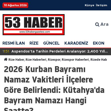
10 Ağustos 2026
Künye
İletişim
Ara
RESMİ İLAN
RİZE
GÜNCEL
KARADENİZ
EKONOM
11:51
Aspendos'ta Tarihin Perdeleri Aralanıyor: 2,400 Yıllık
Gizemli Kalıntılar Gün Yüzüne Çıktı!
Rize Haber, Rize Haberleri, Rizespor, Rizespor Haberleri, Rizede Haber
2026 Kurban Bayramı
Namaz Vakitleri İlçelere
Göre Belirlendi: Kütahya'da
Bayram Namazı Hangi
Saatte?