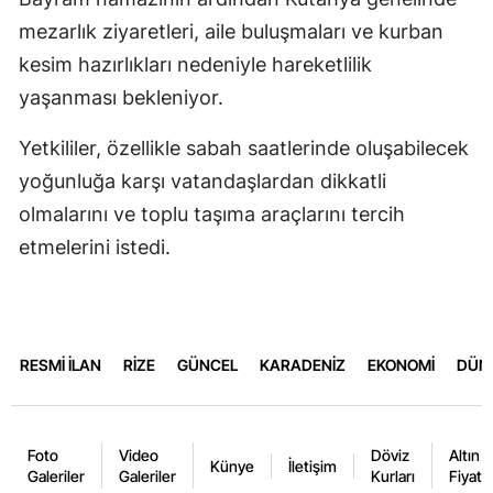
mezarlık ziyaretleri, aile buluşmaları ve kurban
kesim hazırlıkları nedeniyle hareketlilik
yaşanması bekleniyor.
Yetkililer, özellikle sabah saatlerinde oluşabilecek
yoğunluğa karşı vatandaşlardan dikkatli
olmalarını ve toplu taşıma araçlarını tercih
etmelerini istedi.
RESMİ İLAN
RİZE
GÜNCEL
KARADENİZ
EKONOMİ
DÜN
Foto
Video
Döviz
Altın
Künye
İletişim
Galeriler
Galeriler
Kurları
Fiyatla