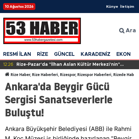
10 Ağustos 2026
Künye
İletişim
Ara
RESMİ İLAN
RİZE
GÜNCEL
KARADENİZ
EKONOM
12:26
Rize-Pazar'da "İlhan Aslan Kültür Merkezi'nin"
yapımına başlandı
Rize Haber, Rize Haberleri, Rizespor, Rizespor Haberleri, Rizede Haber
Ankara'da Beygir Gücü
Sergisi Sanatseverlerle
Buluştu!
Ankara Büyükşehir Belediyesi (ABB) ile Rahmi
M. Koç Müzesi iş birliğinde hazırlanan "Beygir