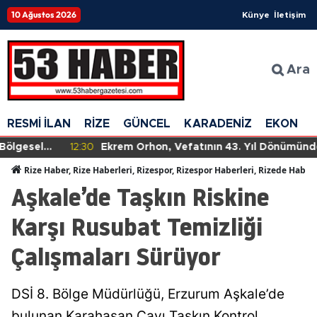
10 Ağustos 2026
Künye
İletişim
Ara
RESMİ İLAN
RİZE
GÜNCEL
KARADENİZ
EKONOM
12:30
Ekrem Orhon, Vefatının 43. Yıl Dönümünde Dualarla
Anıldı
Rize Haber, Rize Haberleri, Rizespor, Rizespor Haberleri, Rizede Haber
Aşkale’de Taşkın Riskine
Karşı Rusubat Temizliği
Çalışmaları Sürüyor
DSİ 8. Bölge Müdürlüğü, Erzurum Aşkale’de
bulunan Karahasan Çayı Taşkın Kontrol