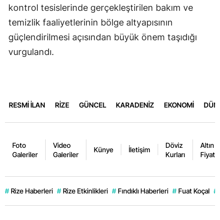
kontrol tesislerinde gerçekleştirilen bakım ve
temizlik faaliyetlerinin bölge altyapısının
güçlendirilmesi açısından büyük önem taşıdığı
vurgulandı.
RESMİ İLAN
RİZE
GÜNCEL
KARADENİZ
EKONOMİ
DÜN
Foto
Video
Döviz
Altın
Künye
İletişim
Galeriler
Galeriler
Kurları
Fiyatla
#
Rize Haberleri
#
Rize Etkinlikleri
#
Fındıklı Haberleri
#
Fuat Koçal
#