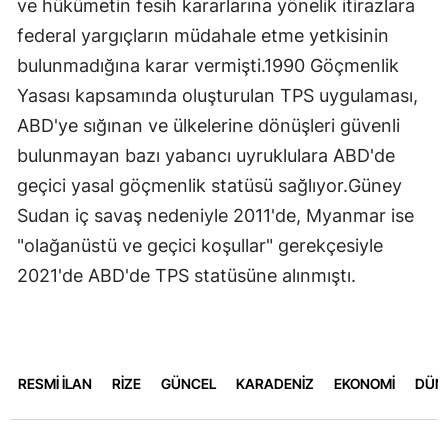
ve hükümetin fesih kararlarına yönelik itirazlara
federal yargıçların müdahale etme yetkisinin
bulunmadığına karar vermişti.1990 Göçmenlik
Yasası kapsamında oluşturulan TPS uygulaması,
ABD'ye sığınan ve ülkelerine dönüşleri güvenli
bulunmayan bazı yabancı uyruklulara ABD'de
geçici yasal göçmenlik statüsü sağlıyor.Güney
Sudan iç savaş nedeniyle 2011'de, Myanmar ise
"olağanüstü ve geçici koşullar" gerekçesiyle
2021'de ABD'de TPS statüsüne alınmıştı.
RESMİ İLAN
RİZE
GÜNCEL
KARADENİZ
EKONOMİ
DÜN