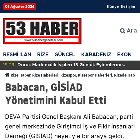
08 Ağustos 2026
Künye
İletişim
Ara
RESMİ İLAN
RİZE
GÜNCEL
KARADENİZ
EKONOM
09
Doruk Madencilik İşçileri 13 Günlük Eylemlerine
19:
Devam Ediyor: Mücadele Kararlılığı Sürüyor
Rize Haber, Rize Haberleri, Rizespor, Rizespor Haberleri, Rizede Haber
Babacan, GİSİAD
Yönetimini Kabul Etti
DEVA Partisi Genel Başkanı Ali Babacan, parti
genel merkezinde Girişimci İş ve Fikir İnsanları
Derneği (GİSİAD) heyetiyle bir araya geldi.