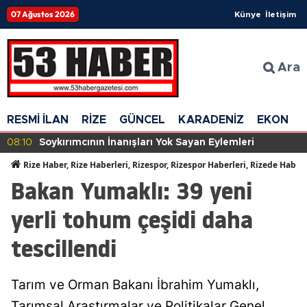
07 Ağustos 2026
Künye
İletişim
Ara
RESMİ İLAN
RİZE
GÜNCEL
KARADENİZ
EKONOM
08:10
Soykırımcının İnanışları Yok Sayan Eylemleri
Rize Haber, Rize Haberleri, Rizespor, Rizespor Haberleri, Rizede Haber
Bakan Yumaklı: 39 yeni
yerli tohum çeşidi daha
tescillendi
Tarım ve Orman Bakanı İbrahim Yumaklı,
Tarımsal Araştırmalar ve Politikalar Genel