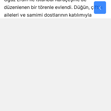
düzenlenen bir törenle evlendi. Düğün, çiftin
aileleri ve samimi dostlarının katılımıyla
gerçekleştirildi. Mutluluğun dorukta olduğu bu
özel gün, sevdiklerin bir araya gelmesiyle
taçlandı.
Yayınlanma
HABER MERKEZİ
07 Ağustos 2026 - 08:11