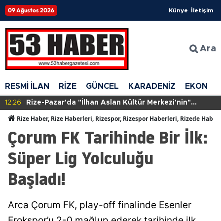
09 Ağustos 2026
Künye
İletişim
Ara
RESMİ İLAN
RİZE
GÜNCEL
KARADENİZ
EKONOM
12:26
Rize-Pazar'da "İlhan Aslan Kültür Merkezi'nin"
yapımına başlandı
Rize Haber, Rize Haberleri, Rizespor, Rizespor Haberleri, Rizede Haber
Çorum FK Tarihinde Bir İlk:
Süper Lig Yolculuğu
Başladı!
Arca Çorum FK, play-off finalinde Esenler
Erokspor’u 2-0 mağlup ederek tarihinde ilk