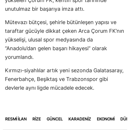
yükselen Çorum FK, kentin spor tarihinde
unutulmaz bir başarıya imza attı.
Mütevazı bütçesi, şehirle bütünleşen yapısı ve
taraftar gücüyle dikkat çeken Arca Çorum FK’nın
yükselişi, ulusal spor medyasında da
“Anadolu’dan gelen başarı hikayesi” olarak
yorumlandı.
Kırmızı-siyahlılar artık yeni sezonda Galatasaray,
Fenerbahçe, Beşiktaş ve Trabzonspor gibi
devlerle aynı ligde mücadele edecek.
RESMİ İLAN
RİZE
GÜNCEL
KARADENİZ
EKONOMİ
DÜN