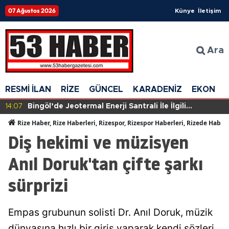
07 Ağustos 2026
Künye
İletişim
Ara
RESMİ İLAN
RİZE
GÜNCEL
KARADENİZ
EKONOM
14:07
Bingöl’de Jeotermal Enerji Santrali İle İlgili
Çalışmalar Halkın Tepkisiyle Kesintiye Uğradı
Rize Haber, Rize Haberleri, Rizespor, Rizespor Haberleri, Rizede Haber
Diş hekimi ve müzisyen
Anıl Doruk'tan çifte şarkı
sürprizi
Empas grubunun solisti Dr. Anıl Doruk, müzik
dünyasına hızlı bir giriş yaparak kendi sözleri