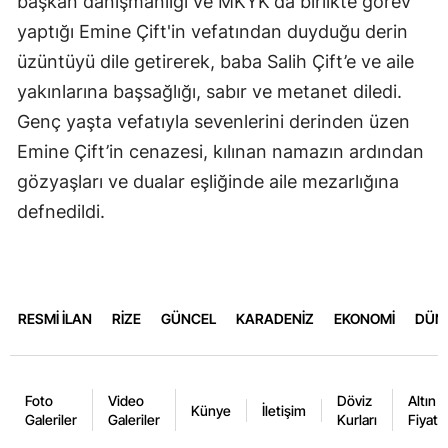
başkan danışmanlığı ve MKYK'da birlikte görev
yaptığı Emine Çift'in vefatından duyduğu derin
üzüntüyü dile getirerek, baba Salih Çift’e ve aile
yakınlarına başsağlığı, sabır ve metanet diledi.
​Genç yaşta vefatıyla sevenlerini derinden üzen
Emine Çift’in cenazesi, kılınan namazın ardından
gözyaşları ve dualar eşliğinde aile mezarlığına
defnedildi.
RESMİ İLAN
RİZE
GÜNCEL
KARADENİZ
EKONOMİ
DÜN
Foto
Video
Döviz
Altın
Künye
İletişim
Galeriler
Galeriler
Kurları
Fiyatla