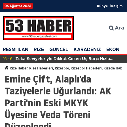
06 Ağustos 2026
Künye
İletişim
Ara
RESMİ İLAN
RİZE
GÜNCEL
KARADENİZ
EKONOM
16:46
Zeka Seviyeleriyle Dikkat Çeken Üç Burç: Hızla
Anlayış Geliştiriyorlar!
Rize Haber, Rize Haberleri, Rizespor, Rizespor Haberleri, Rizede Haber
Emine Çift, Alaplı'da
Taziyelerle Uğurlandı: AK
Parti'nin Eski MKYK
Üyesine Veda Töreni
Düzenlendi