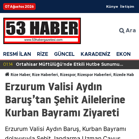
07 Ağustos 2026
Künye
İletişim
Ara
RESMİ İLAN
RİZE
GÜNCEL
KARADENİZ
EKONOM
01:14
Ortahisar Müftülüğü'nde Etkili Hutbe Sunumu
Eğitimini Tamamlayan Personele Belge Verildi
Rize Haber, Rize Haberleri, Rizespor, Rizespor Haberleri, Rizede Haber
Erzurum Valisi Aydın
Baruş’tan Şehit Ailelerine
Kurban Bayramı Ziyareti
Erzurum Valisi Aydın Baruş, Kurban Bayramı
dolayısıyla Şehit Jandarma Uzman Çavuş