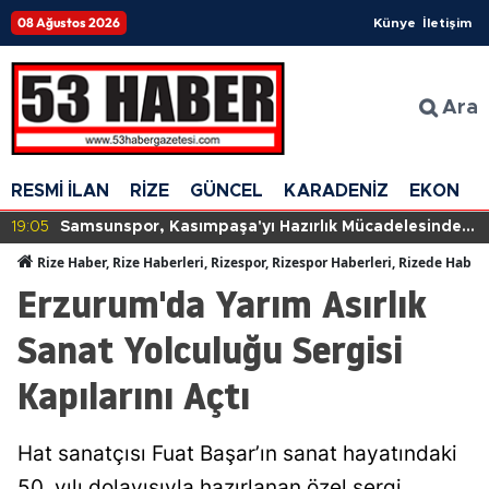
08 Ağustos 2026
Künye
İletişim
Ara
RESMİ İLAN
RİZE
GÜNCEL
KARADENİZ
EKONOM
19:05
Samsunspor, Kasımpaşa'yı Hazırlık Mücadelesinde
2-0'lık Skorla Zorladı!
Rize Haber, Rize Haberleri, Rizespor, Rizespor Haberleri, Rizede Haber
Erzurum'da Yarım Asırlık
Sanat Yolculuğu Sergisi
Kapılarını Açtı
Hat sanatçısı Fuat Başar’ın sanat hayatındaki
50. yılı dolayısıyla hazırlanan özel sergi,