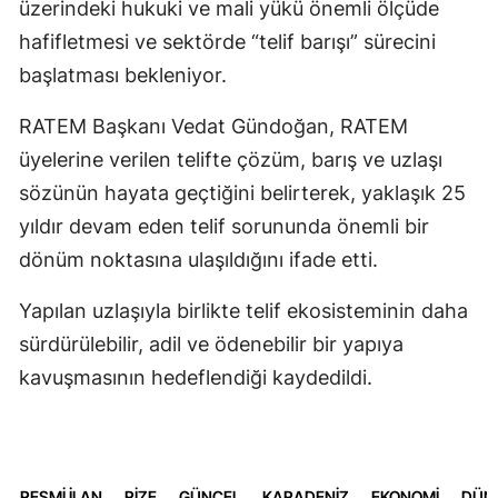
üzerindeki hukuki ve mali yükü önemli ölçüde
hafifletmesi ve sektörde “telif barışı” sürecini
başlatması bekleniyor.
RATEM Başkanı Vedat Gündoğan, RATEM
üyelerine verilen telifte çözüm, barış ve uzlaşı
sözünün hayata geçtiğini belirterek, yaklaşık 25
yıldır devam eden telif sorununda önemli bir
dönüm noktasına ulaşıldığını ifade etti.
Yapılan uzlaşıyla birlikte telif ekosisteminin daha
sürdürülebilir, adil ve ödenebilir bir yapıya
kavuşmasının hedeflendiği kaydedildi.
RESMİ İLAN
RİZE
GÜNCEL
KARADENİZ
EKONOMİ
DÜN