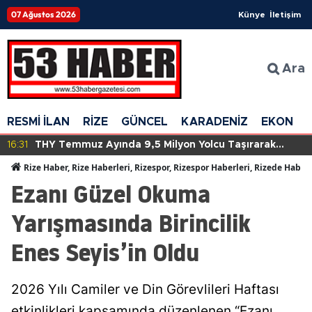
07 Ağustos 2026
Künye
İletişim
Ara
RESMİ İLAN
RİZE
GÜNCEL
KARADENİZ
EKONOM
16:31
THY Temmuz Ayında 9,5 Milyon Yolcu Taşırarak
Tarihinde Yeni Bir Rekora İmza Attı!
Rize Haber, Rize Haberleri, Rizespor, Rizespor Haberleri, Rizede Haber
Ezanı Güzel Okuma
Yarışmasında Birincilik
Enes Seyis’in Oldu
2026 Yılı Camiler ve Din Görevlileri Haftası
etkinlikleri kapsamında düzenlenen “Ezanı