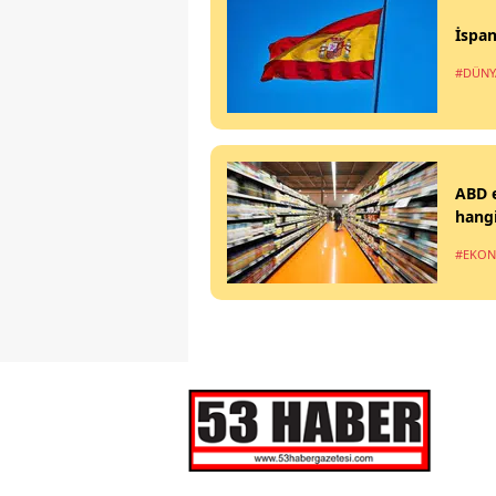
İspan
#DÜNY
ABD e
hangi
#EKO