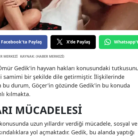
Edirne
Elazığ
Erzincan
Facebook'ta Paylaş
X'de Paylaş
Whatsapp'
Erzurum
ER MERKEZİ
KAYNAK: (HABER MERKEZİ)
Eskişehir
si Ömür Gedik'in hayvan hakları konusundaki tutkusun
Gaziante
i samimi bir şekilde dile getirmiştir. İlişkilerinde
Giresun
an bu durum, Göçer'in gözünde Gedik'in bu konuda
lı kılmakta.
Gümüşh
RI MÜCADELESI
Hakkari
Hatay
konusunda uzun yıllardır verdiği mücadele, sosyal ve
ındalıklara yol açmaktadır. Gedik, bu alanda yaptığı
Isparta