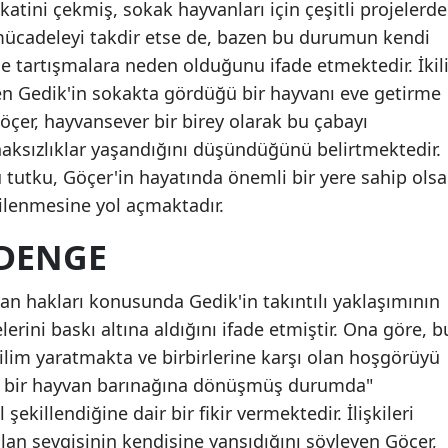
katini çekmiş, sokak hayvanları için çeşitli projelerde
Mersin
 mücadeleyi takdir etse de, bazen bu durumun kendi
e tartışmalara neden olduğunu ifade etmektedir. İkil
İstanbul
zen Gedik'in sokakta gördüğü bir hayvanı eve getirme
İzmir
Göçer, hayvansever bir birey olarak bu çabayı
ksızlıklar yaşandığını düşündüğünü belirtmektedir.
Kars
 tutku, Göçer'in hayatında önemli bir yere sahip olsa
Kastamo
kilenmesine yol açmaktadır.
Kayseri
 DENGE
Kırklareli
van hakları konusunda Gedik'in takıntılı yaklaşımının
Kırşehir
rini baskı altına aldığını ifade etmiştir. Ona göre, b
im yaratmakta ve birbirlerine karşı olan hoşgörüyü
Kocaeli
iz bir hayvan barınağına dönüşmüş durumda"
Konya
şekillendiğine dair bir fikir vermektedir. İlişkileri
Kütahya
an sevgisinin kendisine yansıdığını söyleyen Göçer,