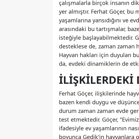
çalışmalarla birçok insanın dik
yer almıştır. Ferhat Göçer, bu
yaşamlarına yansıdığını ve evd
arasındaki bu tartışmalar, ba
isteğiyle başlayabilmektedir. 
desteklese de, zaman zaman ha
Hayvan hakları için duyulan bu
da, evdeki dinamiklerin de et
İLIŞKILERDEKI
Ferhat Göçer, ilişkilerinde hay
bazen kendi duygu ve düşüncele
durum zaman zaman evde geril
test etmektedir. Göçer, "Evim
ifadesiyle ev yaşamlarının nasıl 
boyunca Gedik'in hayvanlara ol