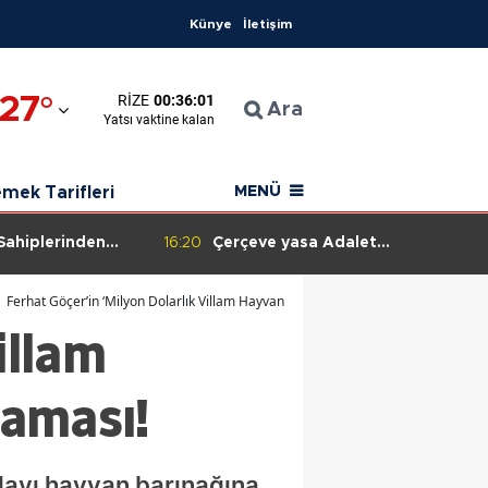
Künye
İletişim
27
°
RIZE
00:36:00
n
Ara
Yatsı
vaktine kalan
ahisar
mek Tarifleri
MENÜ
 Sahiplerinden
16:20
Çerçeve yasa Adalet
u: Güvenlik
Komisyonu'na geldi
azıyla Müdahale
Ferhat Göçer’in ‘Milyon Dolarlık Villam Hayvan Barınağına Dönüştü’ Açıklaması!
illam
laması!
llayı hayvan barınağına