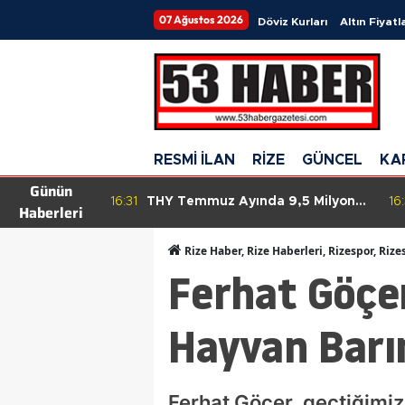
07 Ağustos 2026
Döviz Kurları
Altın Fiyatla
RESMİ İLAN
RİZE
GÜNCEL
KA
Günün
mları ne
16:31
THY Temmuz Ayında 9,5 Milyon
16:
Haberleri
? ABD TÜFE
Yolcu Taşırarak Tarihinde Yeni Bir
lan edilecek?
Rekora İmza Attı!
Rize Haber, Rize Haberleri, Rizespor, Rize
Ferhat Göçer
Hayvan Barı
Ferhat Göçer, geçtiğimiz