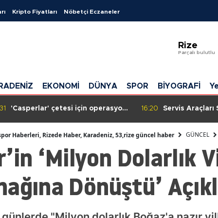
rı
Kripto Fiyatları
Nöbetçi Eczaneler
Adana
Rize
Adıyama
Parçalı bulutlu
Afyonkar
RADENİZ
EKONOMİ
DÜNYA
SPOR
BİYOGRAFİ
Ye
Ağrı
Amasya
31
'Casperlar' çetesi için operasyon:
16:20
Servis Araçları
149 kişiye gözaltı kararı!
Plaka Protestos
Ankara
Güçleri Biber G
GÜNCEL
spor Haberleri, Rizede Haber, Karadeniz, 53,rize güncel haber
Etti
’in ‘Milyon Dolarlık V
Antalya
Artvin
nağına Dönüştü’ Açık
Aydın
Balıkesir
 günlerde "Milyon dolarlık Boğaz'a nazır vi