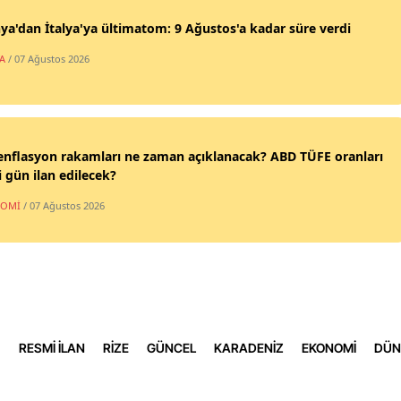
ya'dan İtalya'ya ültimatom: 9 Ağustos'a kadar süre verdi
Samsun
A
/ 07 Ağustos 2026
Siirt
Sinop
Sivas
nflasyon rakamları ne zaman açıklanacak? ABD TÜFE oranları
 gün ilan edilecek?
Tekirdağ
NOMİ
/ 07 Ağustos 2026
Tokat
Trabzon
Tunceli
Şanlıurfa
RESMİ İLAN
RİZE
GÜNCEL
KARADENİZ
EKONOMİ
DÜN
Uşak
Van