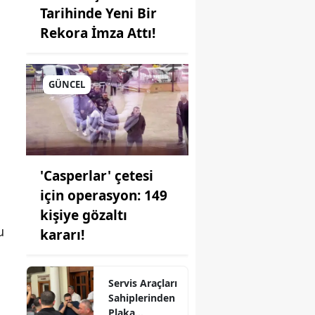
Tarihinde Yeni Bir
Rekora İmza Attı!
i
GÜNCEL
nu
'Casperlar' çetesi
için operasyon: 149
kişiye gözaltı
u
kararı!
Servis Araçları
Sahiplerinden
Plaka