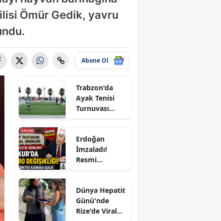
ilisi Ömür Gedik, yavru
undu.
Abone Ol
Trabzon'da
Ayak Tenisi
Turnuvası
Coşkuyla
Tamamlandı!
e
Erdoğan
İmzaladı!
Resmi
Gazete'de
Yayımlandı:
Dünya Hepatit
ÇAYKUR'a 4
Günü'nde
Yeni Kadro,
Rize'de Viral
KİT'lerde
ır