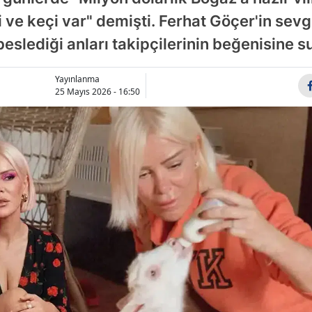
Bilecik
ve keçi var" demişti. Ferhat Göçer'in sevg
 beslediği anları takipçilerinin beğenisine s
Bingöl
Bitlis
Yayınlanma
25 Mayıs 2026 - 16:50
Bolu
Burdur
Bursa
Çanakkal
Çankırı
Çorum
Denizli
Diyarbak