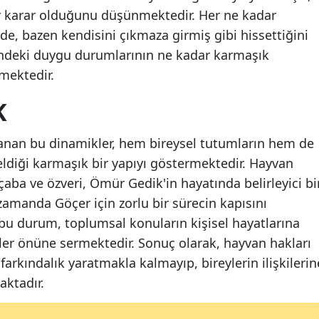
bir karar olduğunu düşünmektedir. Her ne kadar
Malatya
 de, bazen kendisini çıkmaza girmiş gibi hissettiğini
Manisa
lerindeki duygu durumlarının ne kadar karmaşık
mektedir.
Kahrama
K
Mardin
Muğla
aşanan bu dinamikler, hem bireysel tutumların hem de
eldiği karmaşık bir yapıyı göstermektedir. Hayvan
Muş
aba ve özveri, Ömür Gedik'in hayatında belirleyici bi
Nevşehir
amanda Göçer için zorlu bir sürecin kapısını
i bu durum, toplumsal konuların kişisel hayatlarına
Niğde
zler önüne sermektedir. Sonuç olarak, hayvan hakları
Ordu
rkındalık yaratmakla kalmayıp, bireylerin ilişkilerin
aktadır.
Rize
Sakarya