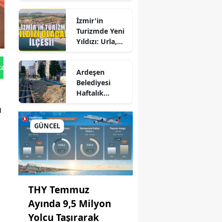
Hepatite Karşı
Büyük Kadro
Farkındalık
Değişikliği
İzmir'in
Seferberliği
Turizmde Yeni
Yıldızı: Urla,
Güzelbahçe ve
Çeşme'yi
tan Gönder
Ardeşen
Sollayan İlçe!
Belediyesi
Haftalık
Faaliyet
u
Raporunu
p
Paylaştı:
GÜNCEL
Çalışmalar İlçe
Genelinde
ane
Aralıksız
Sürüyor
THY Temmuz
Ayında 9,5 Milyon
Yolcu Taşırarak