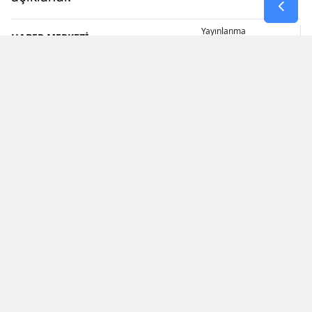
Yayınlanma
HABER MERKEZİ
09 Ağustos 2026 - 12:27
YAYINLAMA: 09 Ağustos 2026 - 12.27
YAZAR: HABER MERKEZİ
KAYNAK: (HABER M