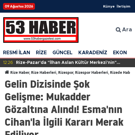
09 Ağustos 2026
Künye
İletişim
Ara
RESMİ İLAN
RİZE
GÜNCEL
KARADENİZ
EKONOM
12:26
Rize-Pazar'da "İlhan Aslan Kültür Merkezi'nin"
yapımına başlandı
Rize Haber, Rize Haberleri, Rizespor, Rizespor Haberleri, Rizede Haber
Gelin Dizisinde Şok
Gelişme: Mukadder
Gözaltına Alındı! Esma'nın
Cihan'la İlgili Kararı Merak
Ediliyor