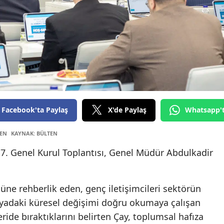
Edirne
Elazığ
Erzincan
Erzurum
Eskişehi
Facebook'ta Paylaş
X'de Paylaş
Whatsapp'
Gaziant
TEN
KAYNAK: BÜLTEN
Giresun
. Genel Kurul Toplantısı, Genel Müdür Abdulkadir
Gümüşh
Hakkari
üne rehberlik eden, genç iletişimcileri sektörün
Hatay
yadaki küresel değişimi doğru okumaya çalışan
ide bıraktıklarını belirten Çay, toplumsal hafıza
Isparta