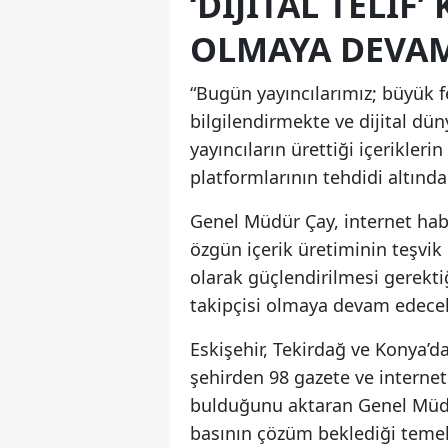
‘DIJITAL TELI
OLMAYA DEVAM
“Bugün yayıncılarımız; büyük 
bilgilendirmekte ve dijital dün
yayıncıların ürettiği içerikle
platformlarının tehdidi altınd
Genel Müdür Çay, internet habe
özgün içerik üretiminin teşvik 
olarak güçlendirilmesi gerekti
takipçisi olmaya devam edecekl
Eskişehir, Tekirdağ ve Konya’d
şehirden 98 gazete ve internet 
bulduğunu aktaran Genel Müdür 
basının çözüm beklediği temel b