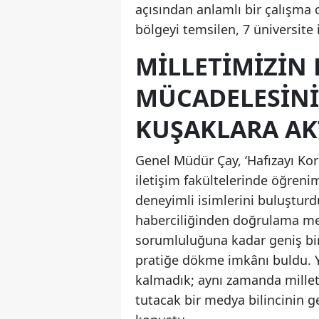
açısından anlamlı bir çalışma 
bölgeyi temsilen, 7 üniversite il
MILLETIMIZIN
MÜCADELESINI
KUŞAKLARA AK
Genel Müdür Çay, ‘Hafızayı Kor
iletişim fakültelerinde öğreni
deneyimli isimlerini buluşturd
haberciliğinden doğrulama mek
sorumluluğuna kadar geniş bir 
pratiğe dökme imkânı buldu. Y
kalmadık; aynı zamanda millet
tutacak bir medya bilincinin g