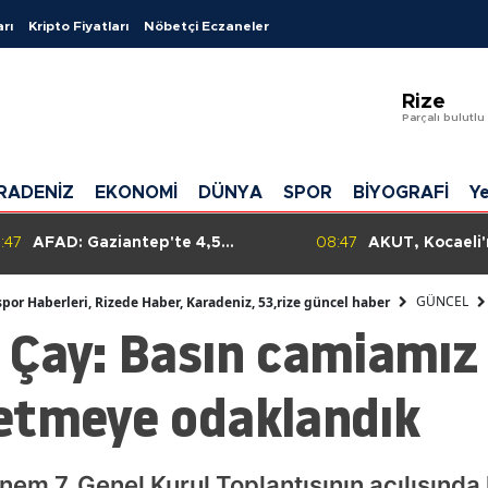
arı
Kripto Fiyatları
Nöbetçi Eczaneler
Adana
Rize
Adıyama
Parçalı bulutlu
Afyonkar
RADENİZ
EKONOMİ
DÜNYA
SPOR
BİYOGRAFİ
Ye
Ağrı
Amasya
08:47
AKUT, Kocaeli'nin Kumcağız
08:45
Hopa'd
Sahili'nde boğulma olaylarına
SAS ko
Ankara
karşı müdahale operasyonu
getiril
GÜNCEL
spor Haberleri, Rizede Haber, Karadeniz, 53,rize güncel haber
başlattı.
Çay: Basın camiamız i
Antalya
Artvin
etmeye odaklandık
Aydın
Balıkesir
nem 7. Genel Kurul Toplantısının açılışında