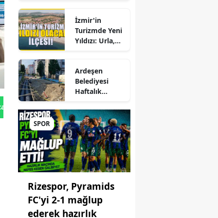
Hepatite Karşı
Büyük Kadro
Farkındalık
Değişikliği
İzmir'in
Seferberliği
Turizmde Yeni
Yıldızı: Urla,
Güzelbahçe ve
Çeşme'yi
Ardeşen
Sollayan İlçe!
Belediyesi
Haftalık
r
Faaliyet
tan Gönder
Raporunu
ep
Paylaştı:
SPOR
Çalışmalar İlçe
Genelinde
ane
Aralıksız
Sürüyor
Rizespor, Pyramids
FC'yi 2-1 mağlup
ederek hazırlık