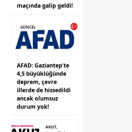
maçında galip geldi!
GÜNCEL
onu
AFAD: Gaziantep'te
4,5 büyüklüğünde
i
deprem, çevre
illerde de hissedildi
ancak olumsuz
durum yok!
AKUT,