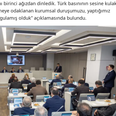
nı birinci ağızdan dinledik. Türk basınının sesine kula
tmeye odaklanan kurumsal duruşumuzu, yaptığımız
Yalova
rgulamış olduk” açıklamasında bulundu.
Karabük
Kilis
Osmaniy
Düzce