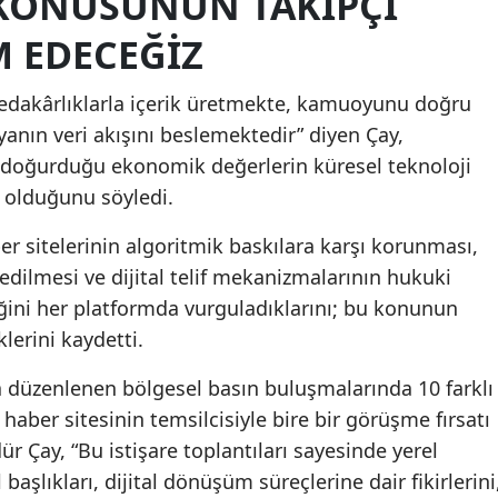
F’ KONUSUNUN TAKIPÇI
 EDECEĞIZ
Yozgat
Zonguld
fedakârlıklarla içerik üretmekte, kamuoyunu doğru
yanın veri akışını beslemektedir” diyen Çay,
Aksaray
rin doğurduğu ekonomik değerlerin küresel teknoloji
Bayburt
a olduğunu söyledi.
Karama
r sitelerinin algoritmik baskılara karşı korunması,
Kırıkkale
edilmesi ve dijital telif mekanizmalarının hukuki
ğini her platformda vurguladıklarını; bu konunun
Batman
erini kaydetti.
Şırnak
a düzenlenen bölgesel basın buluşmalarında 10 farklı
Bartın
haber sitesinin temsilcisiyle bire bir görüşme fırsatı
Çay, “Bu istişare toplantıları sayesinde yerel
Ardahan
aşlıkları, dijital dönüşüm süreçlerine dair fikirlerini
Iğdır