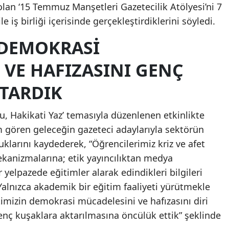
olan ‘15 Temmuz Manşetleri Gazetecilik Atölyesi’ni 7
Mersin
e iş birliği içerisinde gerçekleştirdiklerini söyledi.
İstanbul
 DEMOKRASI
İzmir
 VE HAFIZASINI GENÇ
Kars
TARDIK
Kastam
u, Hakikati Yaz’ temasıyla düzenlenen etkinlikte
Kayseri
m gören geleceğin gazeteci adaylarıyla sektörün
Kırklarel
uklarını kaydederek, “Öğrencilerimiz kriz ve afet
anizmalarına; etik yayıncılıktan medya
Kırşehir
yelpazede eğitimler alarak edindikleri bilgileri
Kocaeli
alnızca akademik bir eğitim faaliyeti yürütmekle
imizin demokrasi mücadelesini ve hafızasını diri
Konya
enç kuşaklara aktarılmasına öncülük ettik” şeklinde
Kütahya