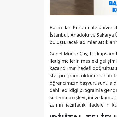
Basın İlan Kurumu ile üniversit
İstanbul, Anadolu ve Sakarya Ün
buluşturacak adımlar attıklarını
Genel Müdür Çay, bu kapsamdak
iletişimcilerin mesleki gelişi
kazandırma’ hedefi doğrultusun
staj programı olduğunu hatırla
öğrencimizin başvurusunu al
dâhil edildiği programla genç
sisteminin işleyişini ve kamusa
zemin hazırladık” ifadelerini ku