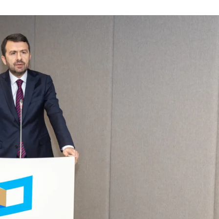
Malatya
Manisa
Kahram
Mardin
Muğla
Muş
Nevşehi
Niğde
Ordu
Rize
Sakarya