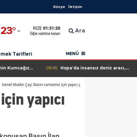
Künye
İletişim
23
°
RIZE
01:31:18
n
Ara
Öğle
vaktine kalan
ahisar
mek Tarifleri
MENÜ
a insansız deniz aracı,
08:36
Palandöken'de silahlı kavg
mandolarınca etkisiz hale
yaralı, polis şüpheliyi arıy
ecek!
Genel Müdür Çay: Basın camiamız için yapıcı çözümler üretmeye odaklandık
çin yapıcı
 konuşan Basın İlan