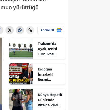
umun yürüttüğü
Abone Ol
Trabzon'da
Ayak Tenisi
Turnuvası
Coşkuyla
Tamamlandı!
le
Erdoğan
İmzaladı!
Resmi
Gazete'de
Yayımlandı:
Dünya Hepatit
ÇAYKUR'a 4
Günü'nde
Yeni Kadro,
Rize'de Viral
KİT'lerde
ır