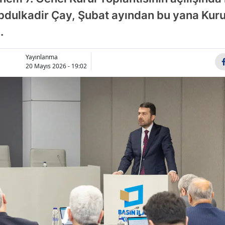
Bilecik
dulkadir Çay, Şubat ayından bu yana Kur
.
Bingöl
Bitlis
Yayınlanma
20 Mayıs 2026 - 19:02
Bolu
Burdur
Bursa
Çanakka
Çankırı
Çorum
Denizli
Diyarbak