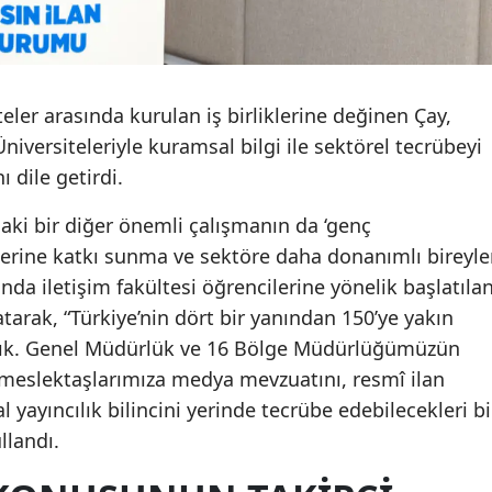
Samsun
Siirt
eler arasında kurulan iş birliklerine değinen Çay,
Sinop
iversiteleriyle kuramsal bilgi ile sektörel tecrübeyi
Sivas
 dile getirdi.
Tekirdağ
i bir diğer önemli çalışmanın da ‘genç
mlerine katkı sunma ve sektöre daha donanımlı bireyle
Tokat
da iletişim fakültesi öğrencilerine yönelik başlatıla
Trabzon
tarak, “Türkiye’nin dört bir yanından 150’ye yakın
dık. Genel Müdürlük ve 16 Bölge Müdürlüğümüzün
Tunceli
 meslektaşlarımıza medya mevzuatını, resmî ilan
Şanlıurf
l yayıncılık bilincini yerinde tecrübe edebilecekleri bi
llandı.
Uşak
Van