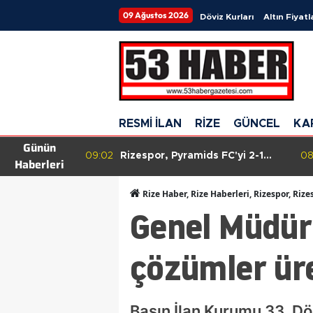
09 Ağustos 2026
Döviz Kurları
Altın Fiyatl
RESMİ İLAN
RİZE
GÜNCEL
KA
Günün
Pyramids FC'yi 2-1
08:47
AFAD: Gaziantep'te 4,5
Haberleri
erek hazırlık maçında
büyüklüğünde deprem, çevre
i!
illerde de hissedildi ancak
Rize Haber, Rize Haberleri, Rizespor, Rize
olumsuz durum yok!
Genel Müdür 
çözümler ür
Basın İlan Kurumu 33. Dö