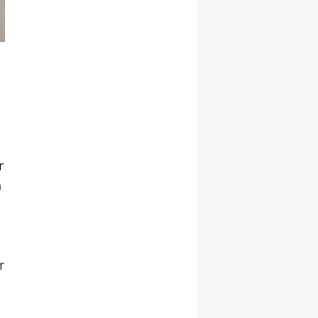
r
n
a
r