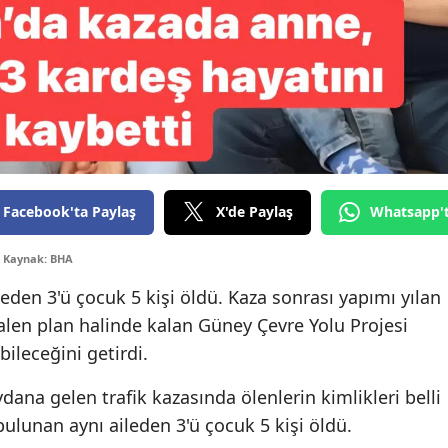
Edirne
Elazığ
Erzincan
Erzurum
Eskişehi
Facebook'ta Paylaş
X'de Paylaş
Whatsapp'
Gaziant
Kaynak: BHA
Giresun
den 3'ü çocuk 5 kişi öldü. Kaza sonrası yapımı yılan
Gümüşh
alen plan halinde kalan Güney Çevre Yolu Projesi
bileceğini getirdi.
Hakkari
Hatay
na gelen trafik kazasında ölenlerin kimlikleri belli
ulunan aynı aileden 3'ü çocuk 5 kişi öldü.
Isparta