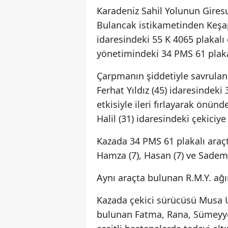
Karadeniz Sahil Yolunun Gires
Bulancak istikametinden Keşap
idaresindeki 55 K 4065 plakalı ç
yönetimindeki 34 PMS 61 plaka
Çarpmanın şiddetiyle savrula
Ferhat Yıldız (45) idaresindek
etkisiyle ileri fırlayarak önün
Halil (31) idaresindeki çekiciye
Kazada 34 PMS 61 plakalı araçt
Hamza (7), Hasan (7) ve Sadem 
Aynı araçta bulunan R.M.Y. ağır
Kazada çekici sürücüsü Musa U.
bulunan Fatma, Rana, Sümeyye 