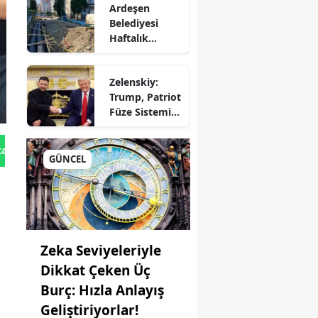
Ardeşen
Seferberliği
Belediyesi
Haftalık
Faaliyet
Raporunu
Zelenskiy:
Paylaştı:
Trump, Patriot
Çalışmalar İlçe
Füze Sistemi
Genelinde
için Onay
Aralıksız
r
Verdi!
Sürüyor
tan Gönder
GÜNCEL
ep
ane
Zeka Seviyeleriyle
Dikkat Çeken Üç
Burç: Hızla Anlayış
Geliştiriyorlar!