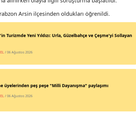
na alınırken olayla ilgili soruşturma başlatıldı.
Malatya
abzon Arsin ilçesinden oldukları öğrenildi.
Manisa
Kahram
'in Turizmde Yeni Yıldızı: Urla, Güzelbahçe ve Çeşme'yi Sollayan
Mardin
EL
/ 06 Ağustos 2026
Muğla
Muş
Nevşehi
e üyelerinden peş peşe "Milli Dayanışma" paylaşımı
EL
/ 06 Ağustos 2026
Niğde
Ordu
Rize
Sakarya