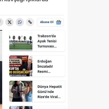
Abone Ol
Trabzon'da
Ayak Tenisi
Turnuvası
Coşkuyla
Tamamlandı!
Erdoğan
le
İmzaladı!
Resmi
Gazete'de
Yayımlandı:
Dünya Hepatit
ÇAYKUR'a 4
Günü'nde
Yeni Kadro,
Rize'de Viral
KİT'lerde
Hepatite Karşı
Büyük Kadro
ır
Farkındalık
Değişikliği