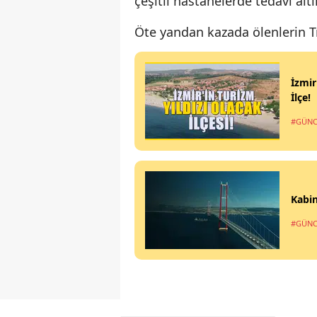
çeşitli hastanelerde tedavi altı
Öte yandan kazada ölenlerin Tr
İzmir
İlçe!
#GÜNC
Kabin
#GÜNC