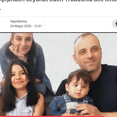
Bilecik
.
Bingöl
Yayınlanma
24 Mayıs 2026 - 12:31
Bitlis
Bolu
Burdur
Bursa
Çanakka
Çankırı
Çorum
Denizli
Diyarbak