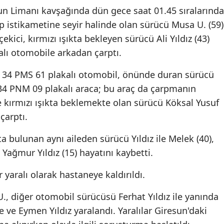
un Limanı kavşağında dün gece saat 01.45 sıralarında
Mersin
 istikametine seyir halinde olan sürücü Musa U. (59)
İstanbul
ekici, kırmızı ışıkta bekleyen sürücü Ali Yıldız (43)
lı otomobile arkadan çarptı.
İzmir
n 34 PMS 61 plakalı otomobil, önünde duran sürücü
Kars
i 34 PNM 09 plakalı araca; bu araç da çarpmanın
Kastam
de kırmızı ışıkta beklemekte olan sürücü Köksal Yusuf
 çarptı.
Kayseri
Kırklarel
a bulunan aynı aileden sürücü Yıldız ile Melek (40),
Yağmur Yıldız (15) hayatını kaybetti.
Kırşehir
 yaralı olarak hastaneye kaldırıldı.
Kocaeli
, diğer otomobil sürücüsü Ferhat Yıldız ile yanında
Konya
ve Eymen Yıldız yaralandı. Yaralılar Giresun'daki
Kütahya