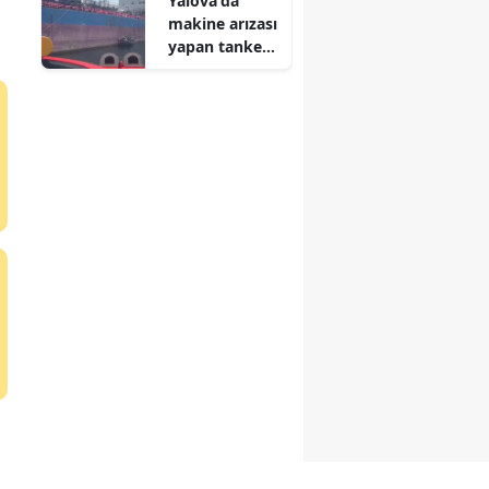
Yalova'da
makine arızası
yapan tanker
kurtarıldı
anmaraş
r