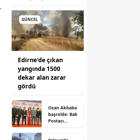
,
GÜNCEL
Edirne'de çıkan
onu
yangında 1500
dekar alan zarar
gördü
i
Ozan Akbaba
başrolde: Bak
Postacı
Geliyor filmi
ne anlatır"