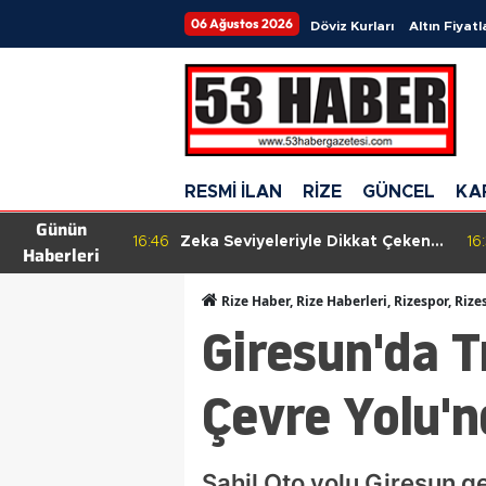
06 Ağustos 2026
Döviz Kurları
Altın Fiyatl
RESMİ İLAN
RİZE
GÜNCEL
KA
Günün
 peş peşe
16:46
Zeka Seviyeleriyle Dikkat Çeken
16:
Haberleri
aylaşımı
Üç Burç: Hızla Anlayış
Geliştiriyorlar!
Rize Haber, Rize Haberleri, Rizespor, Rize
Giresun'da T
Çevre Yolu'n
Sahil Oto yolu Giresun g