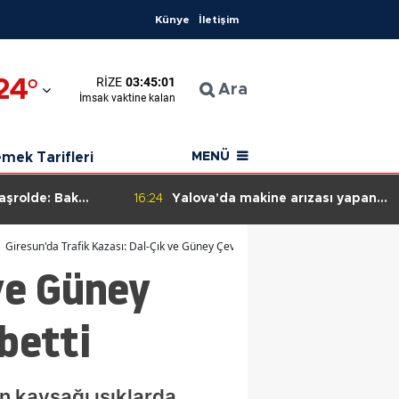
Künye
İletişim
24
°
RIZE
03:45:00
an
Ara
İmsak
vaktine kalan
ahisar
mek Tarifleri
MENÜ
şrolde: Bak
16:24
Yalova'da makine arızası yapan
filmi ne anlatır"
tanker kurtarıldı
Giresun'da Trafik Kazası: Dal-Çık ve Güney Çevre Yolu'nda 5 Kişi Hayatını Kaybet
 ve Güney
betti
n kavşağı ışıklarda