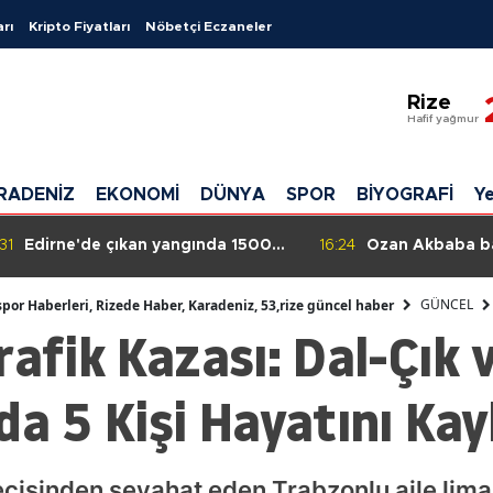
arı
Kripto Fiyatları
Nöbetçi Eczaneler
Adana
Rize
Adıyam
Hafif yağmur
Afyonkar
RADENİZ
EKONOMİ
DÜNYA
SPOR
BİYOGRAFİ
Ye
Ağrı
Amasya
31
Edirne'de çıkan yangında 1500
16:24
Ozan Akbaba ba
dekar alan zarar gördü
Postacı Geliyor 
Ankara
GÜNCEL
spor Haberleri, Rizede Haber, Karadeniz, 53,rize güncel haber
rafik Kazası: Dal-Çık
Antalya
Artvin
da 5 Kişi Hayatını Kay
Aydın
Balıkesir
eçişinden seyahat eden Trabzonlu aile lima