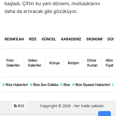
başladı. Çiftin bu yeni dönemi, mutluluklarını
daha da artıracak gibi gözüküyor.
RESMİ İLAN
RİZE
GÜNCEL
KARADENİZ
EKONOMİ
DÜN
Foto
Video
Döviz
Altın
Künye
İletişim
Galeriler
Galeriler
Kurları
Fiyatla
#
Rize Haberleri
#
Rize Son Dakika
#
Rize
#
Rize Siyaset Haberleri
#
RSS
Copyright © 2026 . Her hakkı saklıdır.