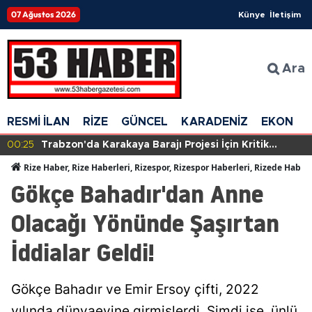
07 Ağustos 2026
Künye
İletişim
Ara
RESMİ İLAN
RİZE
GÜNCEL
KARADENİZ
EKONOM
00:25
Trabzon'da Karakaya Barajı Projesi İçin Kritik
Toplantı Gerçekleştirildi
Rize Haber, Rize Haberleri, Rizespor, Rizespor Haberleri, Rizede Haber
Gökçe Bahadır'dan Anne
Olacağı Yönünde Şaşırtan
İddialar Geldi!
Gökçe Bahadır ve Emir Ersoy çifti, 2022
yılında dünyaevine girmişlerdi. Şimdi ise, ünlü