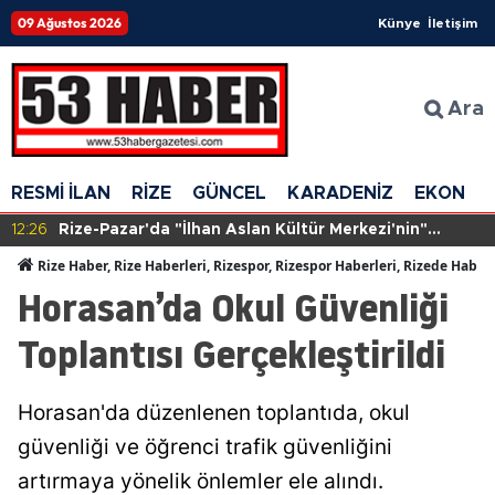
09 Ağustos 2026
Künye
İletişim
Ara
RESMİ İLAN
RİZE
GÜNCEL
KARADENİZ
EKONOM
12:26
Rize-Pazar'da "İlhan Aslan Kültür Merkezi'nin"
yapımına başlandı
Rize Haber, Rize Haberleri, Rizespor, Rizespor Haberleri, Rizede Haber
Horasan’da Okul Güvenliği
Toplantısı Gerçekleştirildi
Horasan'da düzenlenen toplantıda, okul
güvenliği ve öğrenci trafik güvenliğini
artırmaya yönelik önlemler ele alındı.