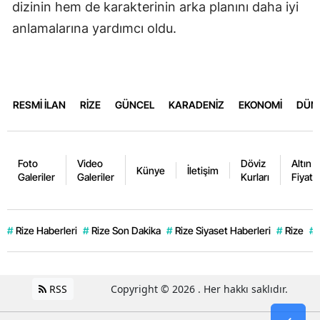
dizinin hem de karakterinin arka planını daha iyi
anlamalarına yardımcı oldu.
RESMİ İLAN
RİZE
GÜNCEL
KARADENİZ
EKONOMİ
DÜN
Foto
Video
Döviz
Altın
Künye
İletişim
Galeriler
Galeriler
Kurları
Fiyatla
#
Rize Haberleri
#
Rize Son Dakika
#
Rize Siyaset Haberleri
#
Rize
#
RSS
Copyright © 2026 . Her hakkı saklıdır.