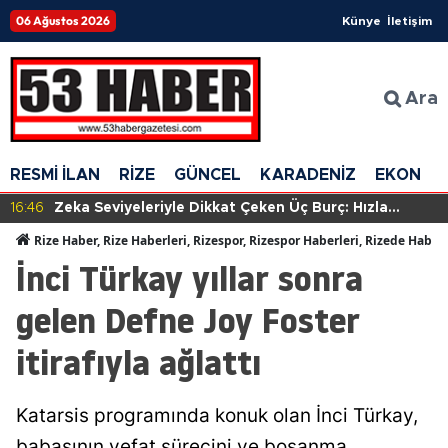
06 Ağustos 2026
Künye
İletişim
Ara
RESMİ İLAN
RİZE
GÜNCEL
KARADENİZ
EKONOM
16:46
Zeka Seviyeleriyle Dikkat Çeken Üç Burç: Hızla
Anlayış Geliştiriyorlar!
Rize Haber, Rize Haberleri, Rizespor, Rizespor Haberleri, Rizede Haber
İnci Türkay yıllar sonra
gelen Defne Joy Foster
itirafıyla ağlattı
Katarsis programında konuk olan İnci Türkay,
babasının vefat sürecini ve boşanma