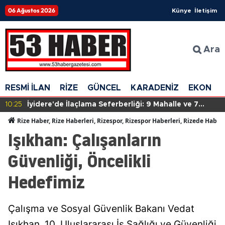
06 Ağustos 2026
Künye
İletişim
Ara
RESMİ İLAN
RİZE
GÜNCEL
KARADENİZ
EKONOM
e'de İlaçlama Seferberliği: 9 Mahalle ve 7
10:24
Kahver
 Çalışmalar Sürüyor
Bulgul
Rize Haber, Rize Haberleri, Rizespor, Rizespor Haberleri, Rizede Haber
Işıkhan: Çalışanların
Güvenliği, Öncelikli
Hedefimiz
Çalışma ve Sosyal Güvenlik Bakanı Vedat
Işıkhan, 10. Uluslararası İş Sağlığı ve Güvenliği