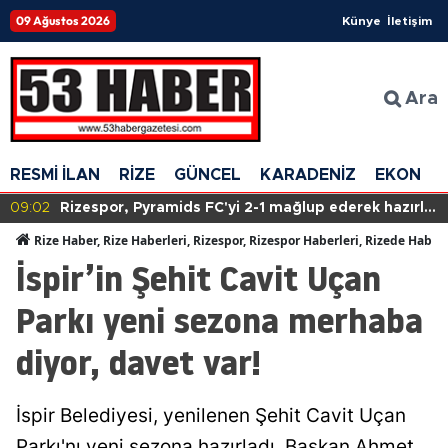
09 Ağustos 2026
Künye
İletişim
Ara
RESMİ İLAN
RİZE
GÜNCEL
KARADENİZ
EKONOM
09:02
Rizespor, Pyramids FC'yi 2-1 mağlup ederek hazırlık
maçında galip geldi!
Rize Haber, Rize Haberleri, Rizespor, Rizespor Haberleri, Rizede Haber
İspir’in Şehit Cavit Uçan
Parkı yeni sezona merhaba
diyor, davet var!
İspir Belediyesi, yenilenen Şehit Cavit Uçan
Parkı'nı yeni sezona hazırladı. Başkan Ahmet