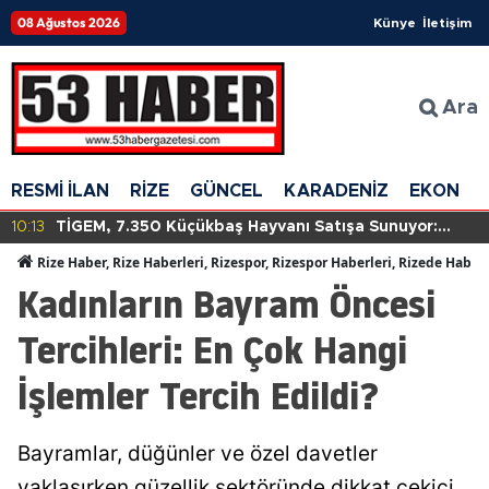
08 Ağustos 2026
Künye
İletişim
Ara
RESMİ İLAN
RİZE
GÜNCEL
KARADENİZ
EKONOM
10:13
TİGEM, 7.350 Küçükbaş Hayvanı Satışa Sunuyor:
İhale Süreci Başladı!
Rize Haber, Rize Haberleri, Rizespor, Rizespor Haberleri, Rizede Haber
Kadınların Bayram Öncesi
Tercihleri: En Çok Hangi
İşlemler Tercih Edildi?
Bayramlar, düğünler ve özel davetler
yaklaşırken güzellik sektöründe dikkat çekici