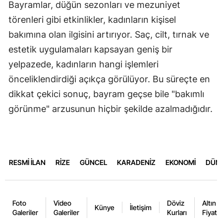
Bayramlar, düğün sezonları ve mezuniyet
törenleri gibi etkinlikler, kadınların kişisel
bakımına olan ilgisini artırıyor. Saç, cilt, tırnak ve
estetik uygulamaları kapsayan geniş bir
yelpazede, kadınların hangi işlemleri
önceliklendirdiği açıkça görülüyor. Bu süreçte en
dikkat çekici sonuç, bayram geçse bile "bakımlı
görünme" arzusunun hiçbir şekilde azalmadığıdır.
RESMİ İLAN
RİZE
GÜNCEL
KARADENİZ
EKONOMİ
DÜN
Foto
Video
Döviz
Altın
Künye
İletişim
Galeriler
Galeriler
Kurları
Fiyatla