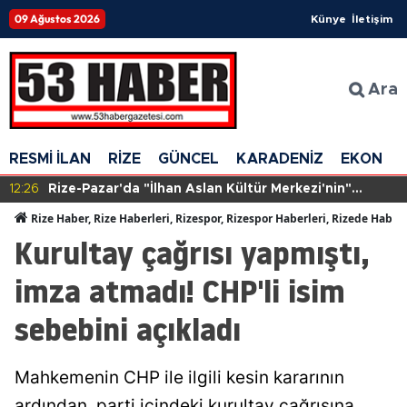
09 Ağustos 2026
Künye
İletişim
Ara
RESMİ İLAN
RİZE
GÜNCEL
KARADENİZ
EKONOM
12:26
Rize-Pazar'da "İlhan Aslan Kültür Merkezi'nin"
yapımına başlandı
Rize Haber, Rize Haberleri, Rizespor, Rizespor Haberleri, Rizede Haber
Kurultay çağrısı yapmıştı,
imza atmadı! CHP'li isim
sebebini açıkladı
Mahkemenin CHP ile ilgili kesin kararının
ardından, parti içindeki kurultay çağrısına