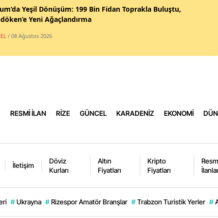
um’da Yeşil Dönüşüm: 199 Bin Fidan Toprakla Buluştu,
Yoz
ndöken’e Yeni Ağaçlandırma
EL
/ 08 Ağustos 2026
Zon
Aks
Bay
Kar
RESMİ İLAN
RİZE
GÜNCEL
KARADENİZ
EKONOMİ
DÜN
Kırı
Bat
Şırn
Döviz
Altın
Kripto
Resm
İletişim
Kurları
Fiyatları
Fiyatları
İlanla
Bart
Ard
eri
#
Ukrayna
#
Rizespor Amatör Branşlar
#
Trabzon Turistik Yerler
#
Iğdı