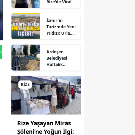
Rize'de Viral
KİT'lerde
rne
Hepatite Karşı
Büyük Kadro
Farkındalık
Değişikliği
ığ
İzmir'in
Seferberliği
Turizmde Yeni
incan
Yıldızı: Urla,
Güzelbahçe ve
urum
Çeşme'yi
Ardeşen
tan Gönder
Sollayan İlçe!
şehir
Belediyesi
Haftalık
iantep
Faaliyet
Raporunu
esun
Paylaştı:
RİZE
Çalışmalar İlçe
üşhane
Genelinde
Aralıksız
kari
Sürüyor
ay
Rize Yaşayan Miras
Şöleni’ne Yoğun İlgi:
rta