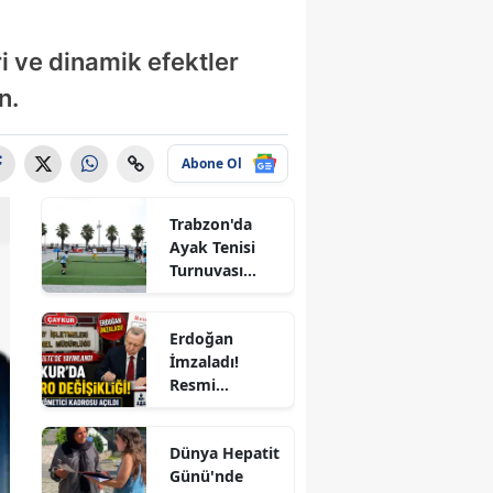
cik
i ve dinamik efektler
göl
n.
s
u
Abone Ol
dur
Trabzon'da
Ayak Tenisi
sa
Turnuvası
Coşkuyla
akkale
Tamamlandı!
Erdoğan
ırı
İmzaladı!
Resmi
um
Gazete'de
zli
Yayımlandı:
Dünya Hepatit
ÇAYKUR'a 4
rbakır
Günü'nde
Yeni Kadro,