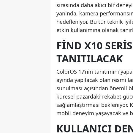
sırasında daha akıcı bir dene
yaninda, kamera performansının 
hedefleniyor. Bu tür teknik iy
etkin kullanımına olanak tanır
FIND X10 SERIS
TANITILACAK
ColorOS 17’nin tanıtımını yapa
ayında yapılacak olan resmi l
sunulması açısından önemli bi
küresel pazardaki rekabet gücü
sağlamlaştırması bekleniyor. Ku
mobil deneyim yaşayacak ve bu d
KULLANICI DE