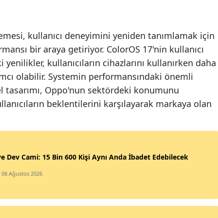
Sam
emesi, kullanıcı deneyimini yeniden tanımlamak için
Siirt
rmansı bir araya getiriyor. ColorOS 17'nin kullanıcı
Sin
yenilikler, kullanıcıların cihazlarını kullanırken daha
cı olabilir. Systemin performansındaki önemli
Siva
sel tasarımı, Oppo'nun sektördeki konumunu
Tek
ullanıcıların beklentilerini karşılayarak markaya olan
Toka
Tra
Tunc
ye Dev Cami: 15 Bin 600 Kişi Aynı Anda İbadet Edebilecek
/ 08 Ağustos 2026
Şanl
Uşa
Van