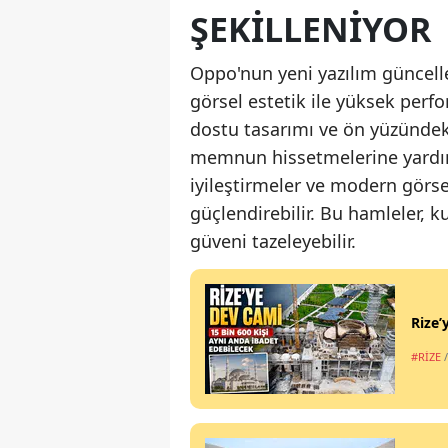
ŞEKILLENIYOR
Oppo'nun yeni yazılım güncell
görsel estetik ile yüksek perfo
dostu tasarımı ve ön yüzündeki 
memnun hissetmelerine yardım
iyileştirmeler ve modern gör
güçlendirebilir. Bu hamleler, k
güveni tazeleyebilir.
Rize’
#RİZE