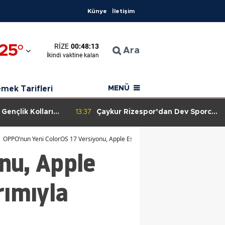
Künye
İletişim
na
25
°
RIZE
00:48:12
yaman
Ara
İkindi
vaktine kalan
onkarahisar
mek Tarifleri
MENÜ
sya
 Gençlik Kolları
13:37
Çaykur Rizespor’dan Dev Sporcu
elirlendi,
Ordusu: 16 Branşta 1253 Sporcu!
ara
ojeler
OPPO’nun Yeni ColorOS 17 Versiyonu, Apple Estetiğini Yansıtan Sıvı Cam Tasarımı
nu, Apple
alya
in
rımıyla
ın
kesir