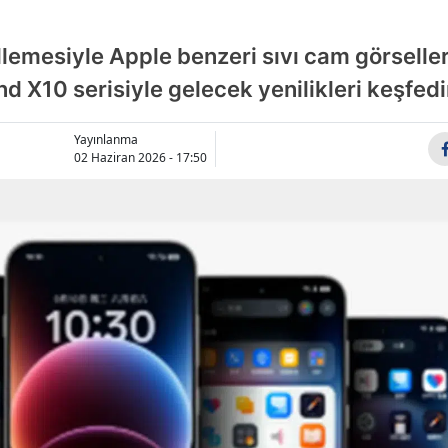
Bile
emesiyle Apple benzeri sıvı cam görseller
Bin
d X10 serisiyle gelecek yenilikleri keşfedi
Bitli
Yayınlanma
Bol
02 Haziran 2026 - 17:50
Bur
Bur
Çan
Çank
Çor
Deni
Diya