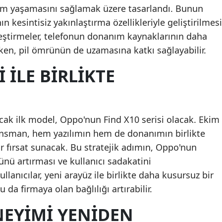
yim yaşamasını sağlamak üzere tasarlandı. Bunun
Mal
kesintisiz yakınlaştırma özellikleriyle geliştirilmesi
ileştirmeler, telefonun donanım kaynaklarının daha
Man
ken, pil ömrünün de uzamasına katkı sağlayabilir.
Kah
I ILE BIRLIKTE
Mar
Muğ
Mu
cak ilk model, Oppo'nun Find X10 serisi olacak. Ekim
ansman, hem yazılımın hem de donanımın birlikte
Nev
r fırsat sunacak. Bu stratejik adımın, Oppo'nun
Niğ
nü artırması ve kullanıcı sadakatini
llanıcılar, yeni arayüz ile birlikte daha kusursuz bir
Ord
a firmaya olan bağlılığı artırabilir.
Rize
NEYIMI YENIDEN
Sak