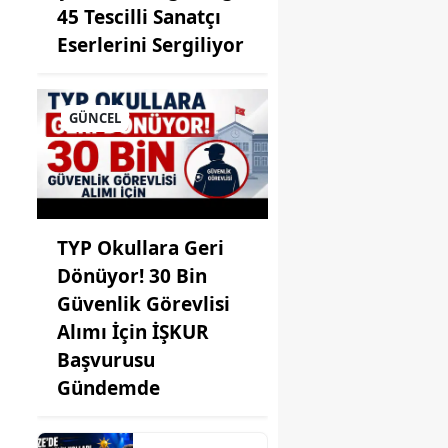
45 Tescilli Sanatçı
sin
Eserlerini Sergiliyor
nbul
r
GÜNCEL
s
tamonu
eri
TYP Okullara Geri
Dönüyor! 30 Bin
lareli
Güvenlik Görevlisi
ehir
Alımı İçin İŞKUR
eli
Başvurusu
Gündemde
ya
ahya