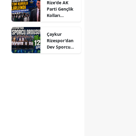
Rize'de AK
Parti Gençlik
atya
Kolları
isa
Yönetim
Kurulu
ramanmaraş
Çaykur
Belirlendi,
Rizespor’dan
Gençlere Yeni
din
Dev Sporcu
Projeler
Ordusu: 16
Hedefleniyor
la
Branşta 1253
Sporcu!
ş
şehir
de
u
arya