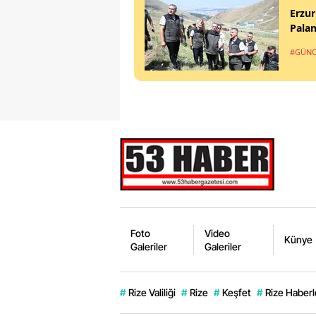
Erzur
Pala
#GÜNC
Foto
Video
Künye
Galeriler
Galeriler
#
Rize Valiliği
#
Rize
#
Keşfet
#
Rize Haberl