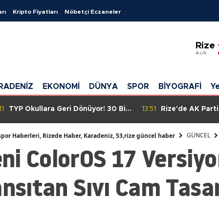
arı
Kripto Fiyatları
Nöbetçi Eczaneler
Ada
Rize
Adı
Açık
Afy
RADENİZ
EKONOMİ
DÜNYA
SPOR
BİYOGRAFİ
Ye
Ağrı
Ama
11
TYP Okullara Geri Dönüyor! 30 Bin
13:51
Rize'de AK Parti
Güvenlik Görevlisi Alımı İçin İŞKUR
Yönetim Kurulu B
Ank
Başvurusu Gündemde
Gençlere Yeni Pr
GÜNCEL
spor Haberleri, Rizede Haber, Karadeniz, 53,rize güncel haber
Hedefleniyor
ni ColorOS 17 Versiyo
Ant
Artv
ansıtan Sıvı Cam Tasa
Ayd
Balı