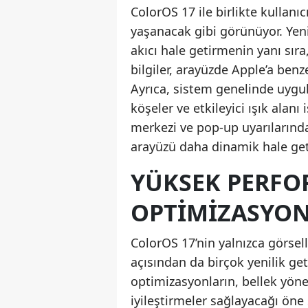
ColorOS 17 ile birlikte kullanı
yaşanacak gibi görünüyor. Yeni
akıcı hale getirmenin yanı sır
bilgiler, arayüzde Apple’a benz
Ayrıca, sistem genelinde uygu
köşeler ve etkileyici ışık alanı
merkezi ve pop-up uyarılarında
arayüzü daha dinamik hale get
YÜKSEK PERFO
OPTIMIZASYO
ColorOS 17’nin yalnızca görsel
açısından da birçok yenilik ge
optimizasyonların, bellek yöne
iyileştirmeler sağlayacağı öne 