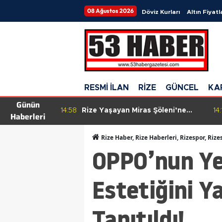
08 Ağustos 2026
Döviz Kurları
Altın Fiyatl
RESMİ İLAN
RİZE
GÜNCEL
KA
Günün
Dönüşüm: 199
14:58
Rize Yaşayan Miras Şöleni’ne
14:
Haberleri
 Buluştu,
Yoğun İlgi: 45 Tescilli Sanatçı
 Ağaçlandırma
Eserlerini Sergiliyor
Rize Haber, Rize Haberleri, Rizespor, Rize
OPPO’nun Ye
Estetiğini Y
Tanıtıldı!