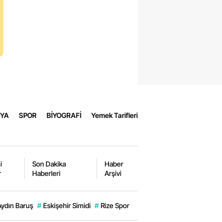
gat
guldak
aray
burt
aman
YA
SPOR
BİYOGRAFİ
Yemek Tarifleri
kkale
man
ak
i
Son Dakika
Haber
r
Haberleri
Arşivi
ın
ahan
Aydın Baruş
#
Eskişehir Simidi
#
Rize Spor
r