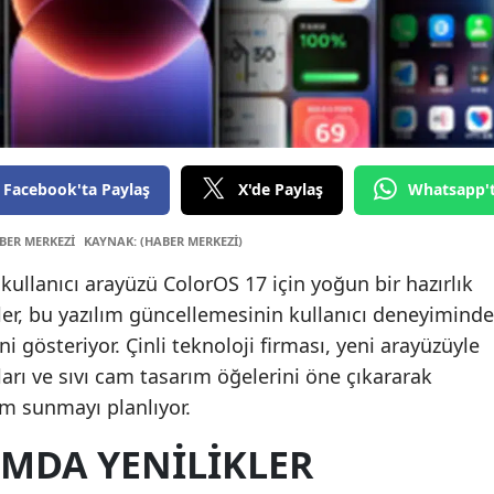
Edi
Elaz
Erz
Erz
Facebook'ta Paylaş
X'de Paylaş
Whatsapp'
Eski
BER MERKEZİ
KAYNAK: (HABER MERKEZİ)
Gaz
kullanıcı arayüzü ColorOS 17 için yoğun bir hazırlık
Gir
lgiler, bu yazılım güncellemesinin kullanıcı deneyiminde
i gösteriyor. Çinli teknoloji firması, yeni arayüzüyle
Güm
rı ve sıvı cam tasarım öğelerini öne çıkararak
Hak
yim sunmayı planlıyor.
Hat
IMDA YENILIKLER
Ispa