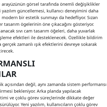
cı arayüzünün görsel tarafında önemli değişiklikler
Mer
 yazılım güncellemesi, kullanıcı deneyimini daha
İsta
a, modern bir estetik sunmayı da hedefliyor. Sızan
er tasarım ögelerinin öne çıkacağını gösteriyor.
İzmi
lanacak sıvı cam tasarım öğeleri, daha yuvarlak
Kar
 işleme efektleri ile desteklenecek. Özellikle bildirim
 gerçek zamanlı ışık efektlerini devreye sokarak
Kas
irecek.
Kays
RMANSLI
Kırk
NLAR
Kırş
lik açısından değil, aynı zamanda sistem performansı
Koca
tirmesi bekleniyor. Arka planda yapılacak
Kon
timi ve çoklu görev süreçlerinde dikkate değer
sürülüyor. Yeni yazılım, kullanıcıların çoklu görev
Küt