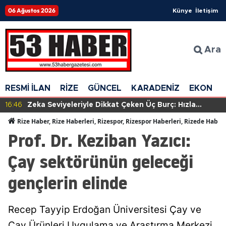
06 Ağustos 2026
Künye
İletişim
Ara
RESMİ İLAN
RİZE
GÜNCEL
KARADENİZ
EKONOM
16:46
Zeka Seviyeleriyle Dikkat Çeken Üç Burç: Hızla
Anlayış Geliştiriyorlar!
Rize Haber, Rize Haberleri, Rizespor, Rizespor Haberleri, Rizede Haber
Prof. Dr. Keziban Yazıcı:
Çay sektörünün geleceği
gençlerin elinde
Recep Tayyip Erdoğan Üniversitesi Çay ve
Çay Ürünleri Uygulama ve Araştırma Merkezi