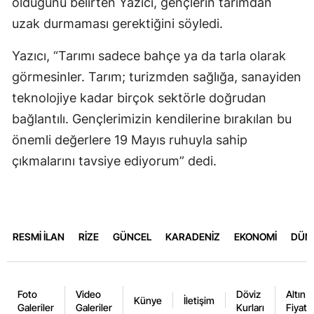
olduğunu belirten Yazıcı, gençlerin tarımdan
uzak durmaması gerektiğini söyledi.
Yazıcı, “Tarımı sadece bahçe ya da tarla olarak
görmesinler. Tarım; turizmden sağlığa, sanayiden
teknolojiye kadar birçok sektörle doğrudan
bağlantılı. Gençlerimizin kendilerine bırakılan bu
önemli değerlere 19 Mayıs ruhuyla sahip
çıkmalarını tavsiye ediyorum” dedi.
RESMİ İLAN
RİZE
GÜNCEL
KARADENİZ
EKONOMİ
DÜN
Foto
Video
Döviz
Altın
Künye
İletişim
Galeriler
Galeriler
Kurları
Fiyatla