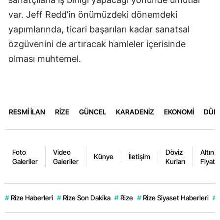
var. Jeff Redd’in önümüzdeki dönemdeki
yapımlarında, ticari başarıları kadar sanatsal
özgüvenini de artıracak hamleler içerisinde
olması muhtemel.
RESMİ İLAN
RİZE
GÜNCEL
KARADENİZ
EKONOMİ
DÜN
Foto
Video
Döviz
Altın
Künye
İletişim
Galeriler
Galeriler
Kurları
Fiyatla
#
Rize Haberleri
#
Rize Son Dakika
#
Rize
#
Rize Siyaset Haberleri
#