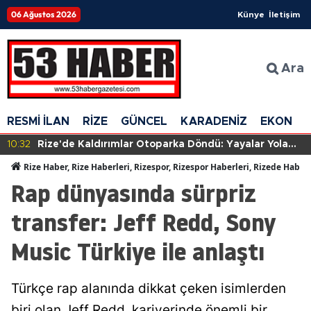
06 Ağustos 2026
Künye
İletişim
Ara
RESMİ İLAN
RİZE
GÜNCEL
KARADENİZ
EKONOM
10:32
Rize'de Kaldırımlar Otoparka Döndü: Yayalar Yola
İnmek Zorunda Kalıyor
Rize Haber, Rize Haberleri, Rizespor, Rizespor Haberleri, Rizede Haber
Rap dünyasında sürpriz
transfer: Jeff Redd, Sony
Music Türkiye ile anlaştı
Türkçe rap alanında dikkat çeken isimlerden
biri olan Jeff Redd, kariyerinde önemli bir