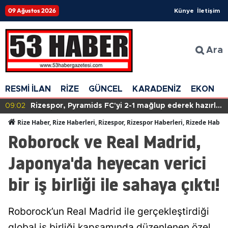
09 Ağustos 2026
Künye
İletişim
Ara
RESMİ İLAN
RİZE
GÜNCEL
KARADENİZ
EKONOM
09:02
Rizespor, Pyramids FC'yi 2-1 mağlup ederek hazırlık
maçında galip geldi!
Rize Haber, Rize Haberleri, Rizespor, Rizespor Haberleri, Rizede Haber
Roborock ve Real Madrid,
Japonya'da heyecan verici
bir iş birliği ile sahaya çıktı!
Roborock’un Real Madrid ile gerçekleştirdiği
global iş birliği kapsamında düzenlenen özel