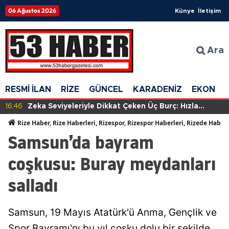
06 Ağustos 2026
Künye
İletişim
Ara
RESMİ İLAN
RİZE
GÜNCEL
KARADENİZ
EKONOM
16:46
Zeka Seviyeleriyle Dikkat Çeken Üç Burç: Hızla
Anlayış Geliştiriyorlar!
Rize Haber, Rize Haberleri, Rizespor, Rizespor Haberleri, Rizede Haber
Samsun’da bayram
coşkusu: Buray meydanları
salladı
Samsun, 19 Mayıs Atatürk'ü Anma, Gençlik ve
Spor Bayramı'nı bu yıl coşku dolu bir şekilde