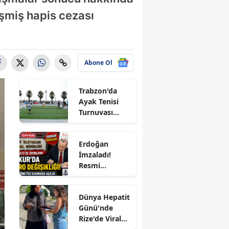
cik
şmiş hapis cezası
göl
s
Abone Ol
u
Trabzon'da
dur
Ayak Tenisi
Turnuvası
sa
Coşkuyla
Tamamlandı!
akkale
Erdoğan
İmzaladı!
ırı
Resmi
Gazete'de
um
Yayımlandı:
Dünya Hepatit
ÇAYKUR'a 4
zli
Günü'nde
Yeni Kadro,
Rize'de Viral
KİT'lerde
rbakır