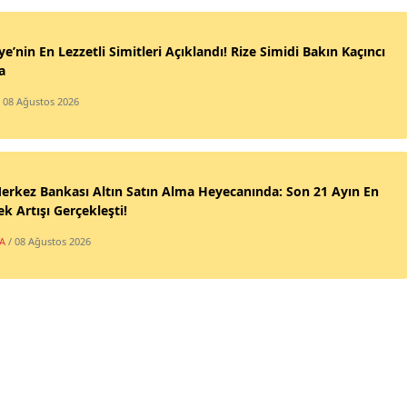
Mer
ye’nin En Lezzetli Simitleri Açıklandı! Rize Simidi Bakın Kaçıncı
İsta
a
İzmi
/ 08 Ağustos 2026
Kar
Kas
erkez Bankası Altın Satın Alma Heyecanında: Son 21 Ayın En
k Artışı Gerçekleşti!
Kays
A
/ 08 Ağustos 2026
Kırk
Kırş
Koca
Kon
Küt