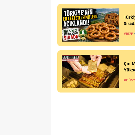
Türki
Sırad
#RİZE
Çin M
Yükse
#DÜNY