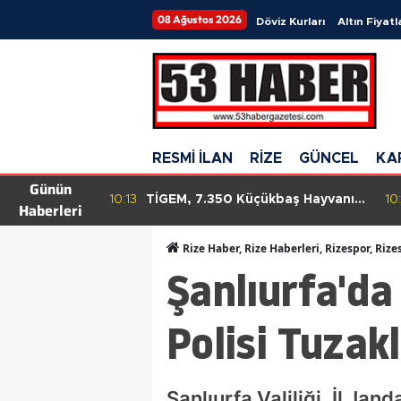
08 Ağustos 2026
Döviz Kurları
Altın Fiyatl
RESMİ İLAN
RİZE
GÜNCEL
KA
Günün
Altın Satın
10:13
TİGEM, 7.350 Küçükbaş Hayvanı
10
Haberleri
Son 21 Ayın
Satışa Sunuyor: İhale Süreci
çekleşti!
Başladı!
Rize Haber, Rize Haberleri, Rizespor, Rize
Şanlıurfa'da
Polisi Tuzakl
Şanlıurfa Valiliği, İl J