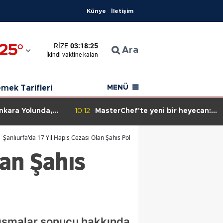
Künye
İletişim
na
25
°
RIZE
03:18:24
yaman
Ara
İkindi
vaktine kalan
onkarahisar
mek Tarifleri
MENÜ
sya
Ankara Yolunda,
10:12
MasterChef'te yeni bir heyecan: 8
Yapılmadı!
Ağustos'ta ana kadroya katılan
ara
19. yarışmacı kim?
Şanlıurfa'da 17 Yıl Hapis Cezası Olan Şahıs Polisi Tuzaklarında Ele Geçirildi
lan Şahıs
alya
in
ın
kesir
alışmalar sonucu hakkında