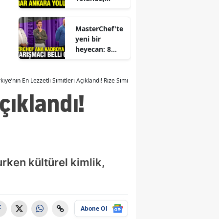
Ödemeler Yine
atya
Yapılmadı!
MasterChef'te
isa
yeni bir
heyecan: 8
ramanmaraş
Ağustos'ta
ana kadroya
din
katılan 19.
kiye’nin En Lezzetli Simitleri Açıklandı! Rize Simidi Bakın Kaçıncı Sırada
yarışmacı
çıklandı!
la
kim?
ş
şehir
de
urken kültürel kimlik,
u
Abone Ol
arya