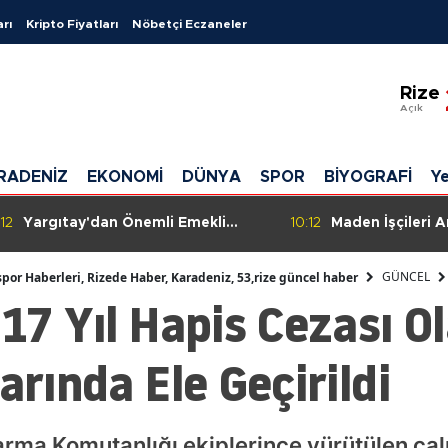
arı
Kripto Fiyatları
Nöbetçi Eczaneler
Ada
Rize
Adı
Açık
Afy
RADENİZ
EKONOMİ
DÜNYA
SPOR
BİYOGRAFİ
Ye
Ağrı
Ama
:12
Yargıtay'dan Önemli Emekli
10:12
Maden İşçileri 
Maaşı Kararı: SGK, Faizle Birlikte
Ödemeler Yine 
Ank
Tazminat Ödeyecek!
GÜNCEL
spor Haberleri, Rizede Haber, Karadeniz, 53,rize güncel haber
 17 Yıl Hapis Cezası O
Ant
Artv
arında Ele Geçirildi
Ayd
Balı
andarma Komutanlığı ekiplerince yürütülen ç