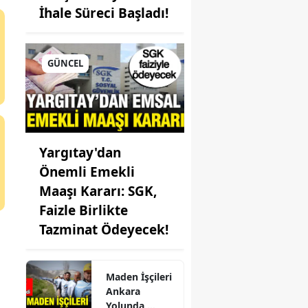
İhale Süreci Başladı!
sin
nbul
GÜNCEL
r
s
tamonu
Yargıtay'dan
eri
Önemli Emekli
lareli
Maaşı Kararı: SGK,
Faizle Birlikte
ehir
Tazminat Ödeyecek!
eli
ya
Maden İşçileri
Ankara
ahya
Yolunda,