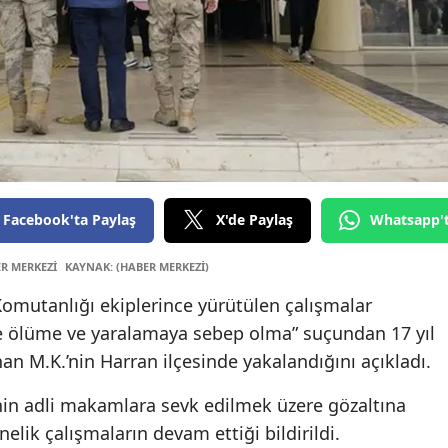
Edi
Elaz
Erz
Erz
Eski
Facebook'ta Paylaş
X'de Paylaş
Whatsapp'
Gaz
ER MERKEZİ
KAYNAK: (HABER MERKEZİ)
Gir
 Komutanlığı ekiplerince yürütülen çalışmalar
Güm
e ölüme ve yaralamaya sebep olma” suçundan 17 yıl
Hak
an M.K.’nin Harran ilçesinde yakalandığını açıkladı.
Hat
inin adli makamlara sevk edilmek üzere gözaltına
nelik çalışmaların devam ettiği bildirildi.
Ispa