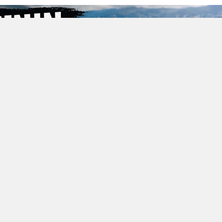
Sam
Siirt
Sin
Siva
Tek
Toka
Tra
Tunc
Şanl
Uşa
Van