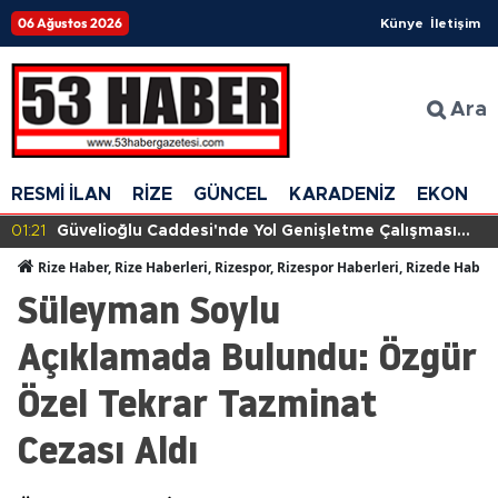
06 Ağustos 2026
Künye
İletişim
Ara
RESMİ İLAN
RİZE
GÜNCEL
KARADENİZ
EKONOM
01:21
Güvelioğlu Caddesi'nde Yol Genişletme Çalışması
Başlıyor: Trafiğe Kapatılacak Tarihler Açıklandı
Rize Haber, Rize Haberleri, Rizespor, Rizespor Haberleri, Rizede Haber
Süleyman Soylu
Açıklamada Bulundu: Özgür
Özel Tekrar Tazminat
Cezası Aldı