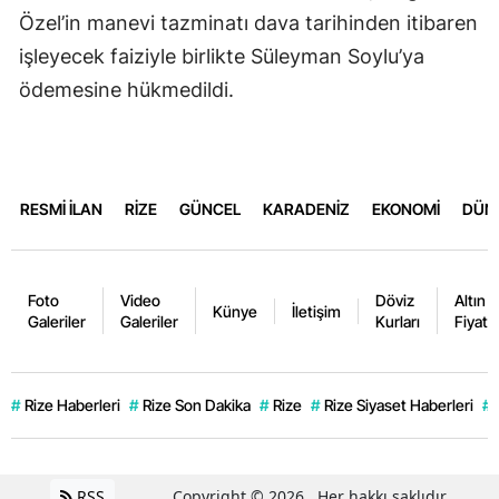
Özel’in manevi tazminatı dava tarihinden itibaren
işleyecek faiziyle birlikte Süleyman Soylu’ya
ödemesine hükmedildi.
RESMİ İLAN
RİZE
GÜNCEL
KARADENİZ
EKONOMİ
DÜN
Foto
Video
Döviz
Altın
Künye
İletişim
Galeriler
Galeriler
Kurları
Fiyatla
#
Rize Haberleri
#
Rize Son Dakika
#
Rize
#
Rize Siyaset Haberleri
#
RSS
Copyright © 2026 . Her hakkı saklıdır.