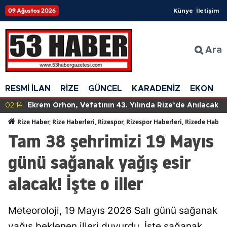
09 Ağustos 2026
Künye
İletişim
Ara
RESMİ İLAN
RİZE
GÜNCEL
KARADENİZ
EKONOM
02:14
Ekrem Orhon, Vefatının 43. Yılında Rize’de Anılacak
Rize Haber, Rize Haberleri, Rizespor, Rizespor Haberleri, Rizede Haber
Tam 38 şehrimizi 19 Mayıs
günü sağanak yağış esir
alacak! İşte o iller
Meteoroloji, 19 Mayıs 2026 Salı günü sağanak
yağış beklenen illeri duyurdu. İşte sağanak