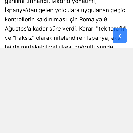
gerilimi tırmandı. Madrid yönetimi,
İspanya'dan gelen yolculara uygulanan geçici
kontrollerin kaldırılması için Roma'ya 9
Ağustos'a kadar süre verdi. Kararı "tek taraflı"
ve "haksız" olarak nitelendiren İspanya, aksi
hâlde mütekabiliyet ilkesi doğrultusunda
orantılı tedbirler alacağını duyurdu.
Yayınlanma
HABER MERKEZİ
07 Ağustos 2026 - 16:32