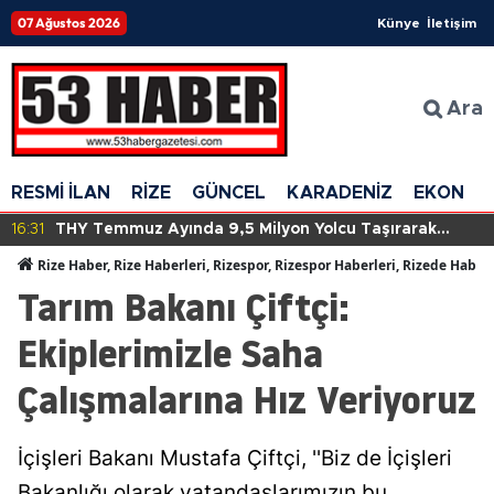
07 Ağustos 2026
Künye
İletişim
Ara
RESMİ İLAN
RİZE
GÜNCEL
KARADENİZ
EKONOM
16:31
THY Temmuz Ayında 9,5 Milyon Yolcu Taşırarak
Tarihinde Yeni Bir Rekora İmza Attı!
Rize Haber, Rize Haberleri, Rizespor, Rizespor Haberleri, Rizede Haber
Tarım Bakanı Çiftçi:
Ekiplerimizle Saha
Çalışmalarına Hız Veriyoruz
İçişleri Bakanı Mustafa Çiftçi, ''Biz de İçişleri
Bakanlığı olarak vatandaşlarımızın bu