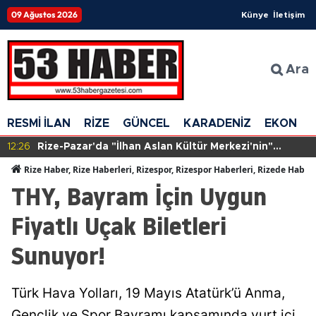
09 Ağustos 2026
Künye
İletişim
Ara
RESMİ İLAN
RİZE
GÜNCEL
KARADENİZ
EKONOM
12:26
Rize-Pazar'da "İlhan Aslan Kültür Merkezi'nin"
yapımına başlandı
Rize Haber, Rize Haberleri, Rizespor, Rizespor Haberleri, Rizede Haber
THY, Bayram İçin Uygun
Fiyatlı Uçak Biletleri
Sunuyor!
Türk Hava Yolları, 19 Mayıs Atatürk’ü Anma,
Gençlik ve Spor Bayramı kapsamında yurt içi