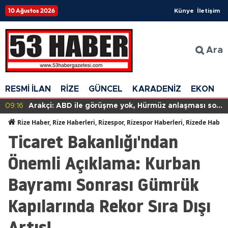
10 Ağustos 2026
Künye
İletişim
Ara
RESMİ İLAN
RİZE
GÜNCEL
KARADENİZ
EKONOM
09:16
Arakçi: ABD ile görüşme yok, Hürmüz anlaşması son
aşamada
Rize Haber, Rize Haberleri, Rizespor, Rizespor Haberleri, Rizede Haber
Ticaret Bakanlığı'ndan
Önemli Açıklama: Kurban
Bayramı Sonrası Gümrük
Kapılarında Rekor Sıra Dışı
Artış!