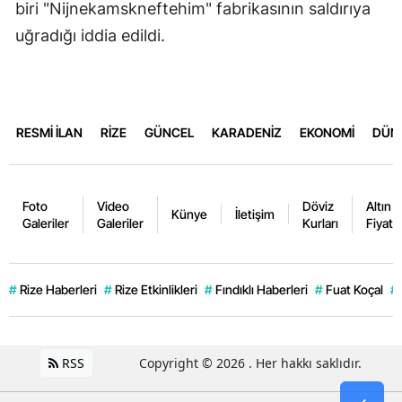
biri "Nijnekamskneftehim" fabrikasının saldırıya
uğradığı iddia edildi.
RESMİ İLAN
RİZE
GÜNCEL
KARADENİZ
EKONOMİ
DÜN
Foto
Video
Döviz
Altın
Künye
İletişim
Galeriler
Galeriler
Kurları
Fiyatla
#
Rize Haberleri
#
Rize Etkinlikleri
#
Fındıklı Haberleri
#
Fuat Koçal
#
RSS
Copyright © 2026 . Her hakkı saklıdır.