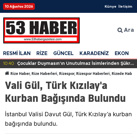
10 Ağustos 2026
Künye
İletişim
Ara
RESMİ İLAN
RİZE
GÜNCEL
KARADENİZ
EKONOM
lmaz İsimlerinden Şükrü
10:40
Önemli Gelişme: Bakan Gürle
r Önüne Serildi!
Görüşme Ayarladı!
Rize Haber, Rize Haberleri, Rizespor, Rizespor Haberleri, Rizede Haber
Vali Gül, Türk Kızılay'a
Kurban Bağışında Bulundu
İstanbul Valisi Davut Gül, Türk Kızılay’a kurban
bağışında bulundu.