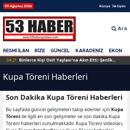
09 Ağustos 2026
Künye
İletişim
Ara
RESMİ İLAN
RİZE
GÜNCEL
KARADENİZ
EKONOM
04:21
Binlerce Kişi Ovit Yaylası’na Akın Etti: Şenlik
Coşkusu Dorukta
Kupa Töreni Haberleri
Son Dakika Kupa Töreni Haberleri
Bu sayfada güncel gelişmeleri takip edenler için
Kupa
Töreni
ile ilgili en son gelişmeler ve son dakika Kupa
Töreni haberleri sunulmaktadır. Kupa Töreni videoları,