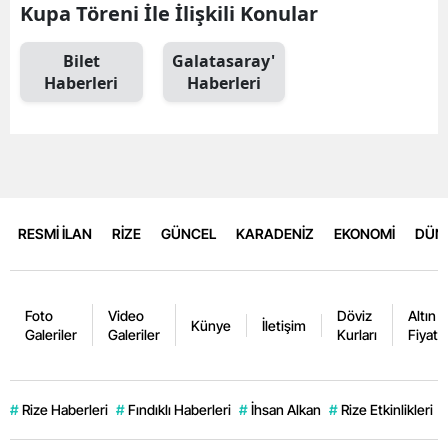
Kupa Töreni İle İlişkili Konular
Bilet
Galatasaray'
Haberleri
Haberleri
RESMİ İLAN
RİZE
GÜNCEL
KARADENİZ
EKONOMİ
DÜN
Foto
Video
Döviz
Altın
Künye
İletişim
Galeriler
Galeriler
Kurları
Fiyatla
#
Rize Haberleri
#
Fındıklı Haberleri
#
İhsan Alkan
#
Rize Etkinlikleri