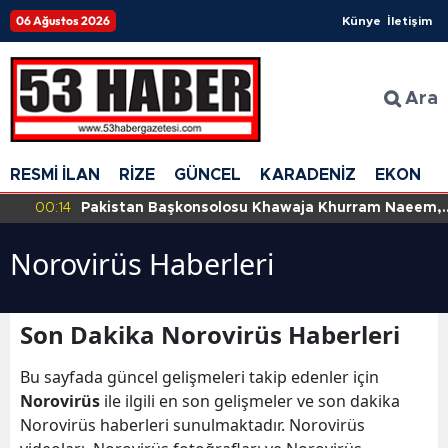
06 Ağustos 2026
Künye
İletişim
Ara
RESMİ İLAN
RİZE
GÜNCEL
KARADENİZ
EKONOM
00:14
Pakistan Başkonsolosu Khawaja Khurram Naeem,
TTSO'da İş Dünyasıyla Buluştu
Norovirüs Haberleri
Son Dakika Norovirüs Haberleri
Bu sayfada güncel gelişmeleri takip edenler için
Norovirüs
ile ilgili en son gelişmeler ve son dakika
Norovirüs haberleri sunulmaktadır. Norovirüs