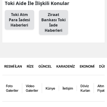
Toki Aide İle İlişkili Konular
Toki Atm
Ziraat
Para İadesi
Bankası Toki
Haberleri
İade
Haberleri
RESMİ İLAN
RİZE
GÜNCEL
KARADENİZ
EKONOMİ
DÜN
Foto
Video
Döviz
Altın
Künye
İletişim
Galeriler
Galeriler
Kurları
Fiyatla