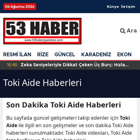
06 Ağustos 2026
Künye
İletişim
Ara
RESMİ İLAN
RİZE
GÜNCEL
KARADENİZ
EKONOM
16:46
Zeka Seviyeleriyle Dikkat Çeken Üç Burç: Hızla
Anlayış Geliştiriyorlar!
Toki Aide Haberleri
Son Dakika Toki Aide Haberleri
Bu sayfada güncel gelişmeleri takip edenler için
Toki
Aide
ile ilgili en son gelişmeler ve son dakika Toki Aide
haberleri sunulmaktadır. Toki Aide videoları, Toki Aide