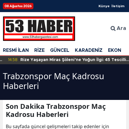
08 Ağustos 2026
Künye
İletişim
Ara
RESMİ İLAN
RİZE
GÜNCEL
KARADENİZ
EKONOM
14:58
Rize Yaşayan Miras Şöleni’ne Yoğun İlgi: 45 Tescilli
Sanatçı Eserlerini Sergiliyor
Trabzonspor Maç Kadrosu
Haberleri
Son Dakika Trabzonspor Maç
Kadrosu Haberleri
Bu sayfada güncel gelişmeleri takip edenler için