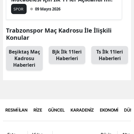
SPOR
09 Mayıs 2026
Trabzonspor Maç Kadrosu İle İlişkili
Konular
Beşiktaş Maç
Bjk İlk 11leri
Ts İlk 11leri
Kadrosu
Haberleri
Haberleri
Haberleri
RESMİ İLAN
RİZE
GÜNCEL
KARADENİZ
EKONOMİ
DÜN